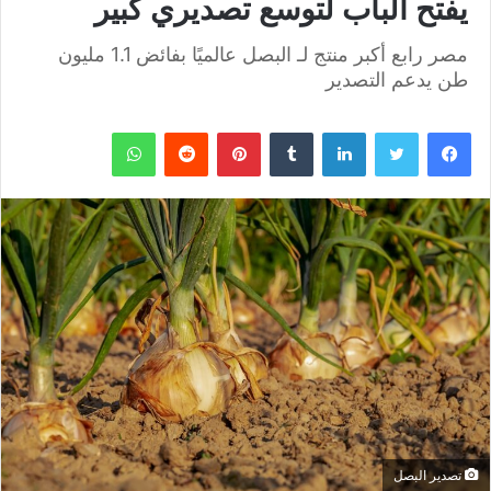
يفتح الباب لتوسع تصديري كبير
مصر رابع أكبر منتج لـ البصل عالميًا بفائض 1.1 مليون
طن يدعم التصدير
فيسبوك
تويتر
لينكدإن
بينتيريست
واتساب
تصدير البصل