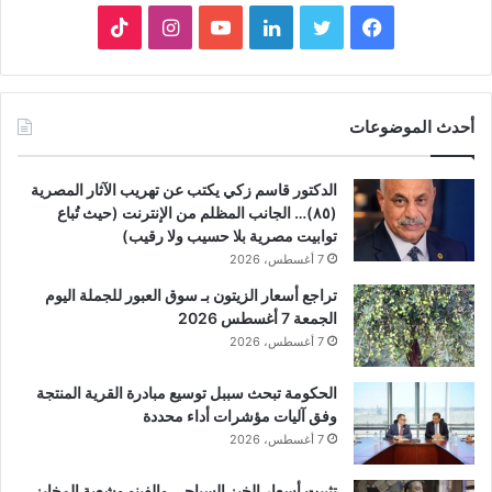
فيسبوك
تويتر
لينكدإن
يوتيوب
انستقرام
‫TikTok
أحدث الموضوعات
الدكتور قاسم زكي يكتب عن تهريب الآثار المصرية
(٨٥)… الجانب المظلم من الإنترنت (حيث تُباع
توابيت مصرية بلا حسيب ولا رقيب)
7 أغسطس، 2026
تراجع أسعار الزيتون بـ سوق العبور للجملة اليوم
الجمعة 7 أغسطس 2026
7 أغسطس، 2026
الحكومة تبحث سببل توسيع مبادرة القرية المنتجة
وفق آليات مؤشرات أداء محددة
7 أغسطس، 2026
تثبيت أسعار الخبز السياحي والفينو وشعبة المخابز