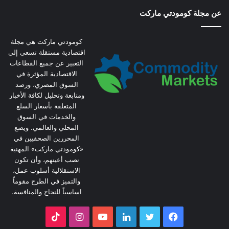
عن مجلة كومودتي ماركت
كومودتي ماركت هي مجلة
اقتصادية مستقلة تسعى إلى
التعبير عن جميع القطاعات
الاقتصادية المؤثرة في
السوق المصري، ورصد
ومتابعة وتحليل لكافة الأخبار
المتعلقة بأسعار السلع
والخدمات في السوق
المحلي والعالمي. ويضع
المحررين الصحفيين في
«كومودتي ماركت» المهنية
نصب أعينهم، وأن تكون
الاستقلالية أسلوب عمل،
والتميز في الطرح مقوماً
اساسياً للنجاح والمنافسة.
فيسبوك
تويتر
لينكدإن
يوتيوب
انستقرام
‫TikTok