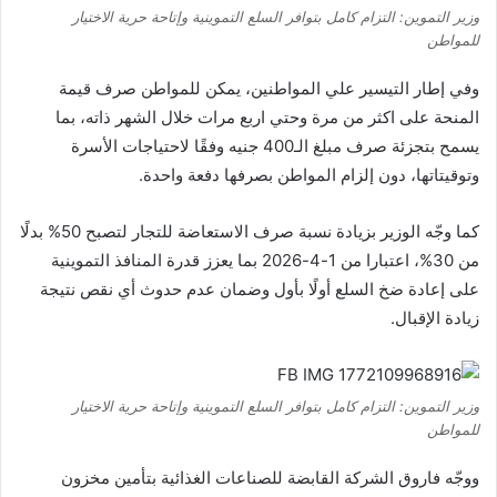
وزير التموين: التزام كامل بتوافر السلع التموينية وإتاحة حرية الاختيار
للمواطن
وفي إطار التيسير علي المواطنين، يمكن للمواطن صرف قيمة
المنحة على اكثر من مرة وحتي اربع مرات خلال الشهر ذاته، بما
يسمح بتجزئة صرف مبلغ الـ400 جنيه وفقًا لاحتياجات الأسرة
وتوقيتاتها، دون إلزام المواطن بصرفها دفعة واحدة.
كما وجّه الوزير بزيادة نسبة صرف الاستعاضة للتجار لتصبح 50% بدلًا
من 30%، اعتبارا من 1-4-2026 بما يعزز قدرة المنافذ التموينية
على إعادة ضخ السلع أولًا بأول وضمان عدم حدوث أي نقص نتيجة
زيادة الإقبال.
وزير التموين: التزام كامل بتوافر السلع التموينية وإتاحة حرية الاختيار
للمواطن
ووجّه فاروق الشركة القابضة للصناعات الغذائية بتأمين مخزون