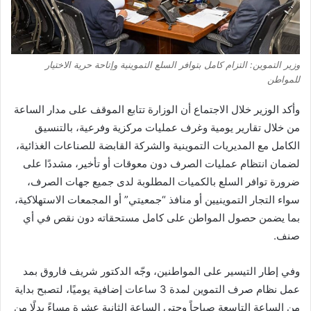
وزير التموين: التزام كامل بتوافر السلع التموينية وإتاحة حرية الاختيار
للمواطن
وأكد الوزير خلال الاجتماع أن الوزارة تتابع الموقف على مدار الساعة
من خلال تقارير يومية وغرف عمليات مركزية وفرعية، بالتنسيق
الكامل مع المديريات التموينية والشركة القابضة للصناعات الغذائية،
لضمان انتظام عمليات الصرف دون معوقات أو تأخير، مشددًا على
ضرورة توافر السلع بالكميات المطلوبة لدى جميع جهات الصرف،
سواء التجار التموينيين أو منافذ “جمعيتي” أو المجمعات الاستهلاكية،
بما يضمن حصول المواطن على كامل مستحقاته دون نقص في أي
صنف.
وفي إطار التيسير على المواطنين، وجّه الدكتور شريف فاروق بمد
عمل نظام صرف التموين لمدة 3 ساعات إضافية يوميًا، لتصبح بداية
من الساعة التاسعة صباحاً وحتى الساعة الثانية عشرة مساءً بدلًا من