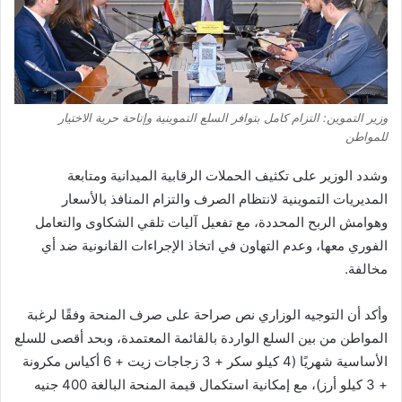
وزير التموين: التزام كامل بتوافر السلع التموينية وإتاحة حرية الاختيار
للمواطن
وشدد الوزير على تكثيف الحملات الرقابية الميدانية ومتابعة
المديريات التموينية لانتظام الصرف والتزام المنافذ بالأسعار
وهوامش الربح المحددة، مع تفعيل آليات تلقي الشكاوى والتعامل
الفوري معها، وعدم التهاون في اتخاذ الإجراءات القانونية ضد أي
مخالفة.
وأكد أن التوجيه الوزاري نص صراحة على صرف المنحة وفقًا لرغبة
المواطن من بين السلع الواردة بالقائمة المعتمدة، وبحد أقصى للسلع
الأساسية شهريًا (4 كيلو سكر + 3 زجاجات زيت + 6 أكياس مكرونة
+ 3 كيلو أرز)، مع إمكانية استكمال قيمة المنحة البالغة 400 جنيه