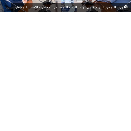
وزير التموين: التزام كامل بتوافر السلع التموينية وإتاحة حرية الاختيار للمواطن