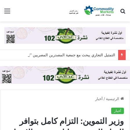
بحث
الق
عن
التمثيل التجاري يبحث مع جمعية المصدرين المصريين “اكسبولينك” آليات التعاون لزيادة الصادرات المصرية
الرئيسية
/
أخبار
أخبار
وزير التموين: التزام كامل بتوافر