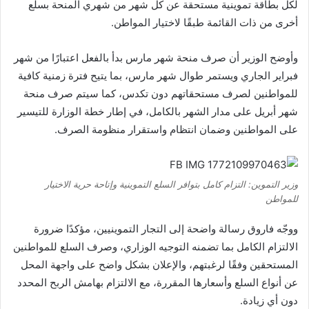
لكل بطاقة تموينية مستحقة عن كل شهر من شهري المنحة بسلع
أخرى من ذات القائمة طبقًا لاختيار المواطن.
وأوضح الوزير أن صرف منحة شهر مارس بدأ بالفعل اعتبارًا من شهر
فبراير الجاري ويستمر طوال شهر مارس، بما يتيح فترة زمنية كافية
للمواطنين لصرف مستحقاتهم دون تكدس، كما سيتم صرف منحة
شهر أبريل على مدار الشهر بالكامل، في إطار خطة الوزارة للتيسير
على المواطنين وضمان انتظام واستقرار منظومة الصرف.
وزير التموين: التزام كامل بتوافر السلع التموينية وإتاحة حرية الاختيار
للمواطن
ووجّه فاروق رسالة واضحة إلى التجار التموينيين، مؤكدًا ضرورة
الالتزام الكامل بما تضمنه التوجيه الوزاري، وصرف السلع للمواطنين
المستحقين وفقًا لرغبتهم، والإعلان بشكل واضح على واجهة المحل
عن أنواع السلع وأسعارها المقررة، مع الالتزام بهامش الربح المحدد
دون أي زيادة.