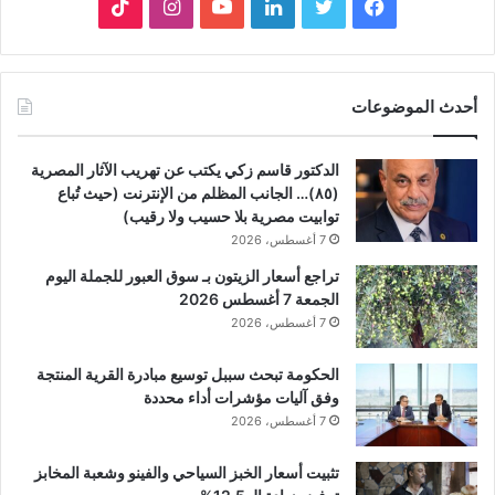
فيسبوك
تويتر
لينكدإن
يوتيوب
انستقرام
‫TikTok
أحدث الموضوعات
الدكتور قاسم زكي يكتب عن تهريب الآثار المصرية
(٨٥)… الجانب المظلم من الإنترنت (حيث تُباع
توابيت مصرية بلا حسيب ولا رقيب)
7 أغسطس، 2026
تراجع أسعار الزيتون بـ سوق العبور للجملة اليوم
الجمعة 7 أغسطس 2026
7 أغسطس، 2026
الحكومة تبحث سببل توسيع مبادرة القرية المنتجة
وفق آليات مؤشرات أداء محددة
7 أغسطس، 2026
تثبيت أسعار الخبز السياحي والفينو وشعبة المخابز