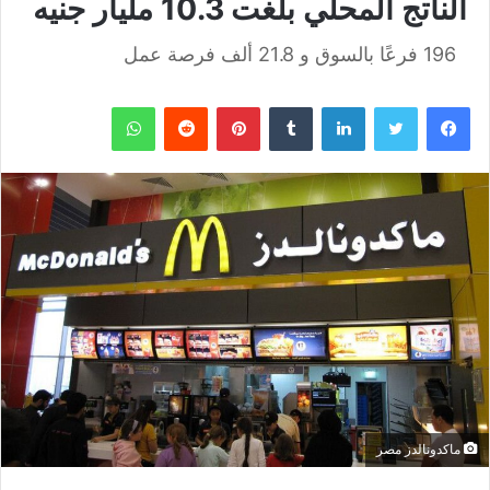
الناتج المحلي بلغت 10.3 مليار جنيه
196 فرعًا بالسوق و 21.8 ألف فرصة عمل
فيسبوك
تويتر
لينكدإن
بينتيريست
واتساب
ماكدونالدز مصر