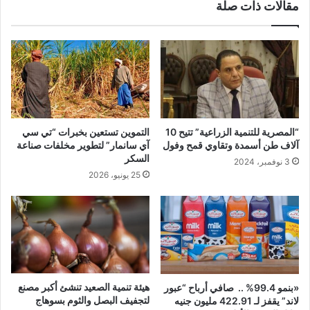
مقالات ذات صلة
“المصرية للتنمية الزراعية” تتيح 10
التموين تستعين بخبرات “تي سي
آلاف طن أسمدة وتقاوي قمح وفول
آي سانمار” لتطوير مخلفات صناعة
السكر
3 نوفمبر، 2024
25 يونيو، 2026
هيئة تنمية الصعيد تنشئ أكبر مصنع
«بنمو 99.4% .. صافي أرباح “عبور
لتجفيف البصل والثوم بسوهاج
لاند” يقفز لـ 422.91 مليون جنيه