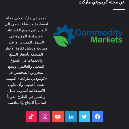
عن مجلة كومودتي ماركت
كومودتي ماركت هي مجلة
اقتصادية مستقلة تسعى إلى
التعبير عن جميع القطاعات
الاقتصادية المؤثرة في
السوق المصري، ورصد
ومتابعة وتحليل لكافة الأخبار
المتعلقة بأسعار السلع
والخدمات في السوق
المحلي والعالمي. ويضع
المحررين الصحفيين في
«كومودتي ماركت» المهنية
نصب أعينهم، وأن تكون
الاستقلالية أسلوب عمل،
والتميز في الطرح مقوماً
اساسياً للنجاح والمنافسة.
فيسبوك
تويتر
لينكدإن
يوتيوب
انستقرام
‫TikTok