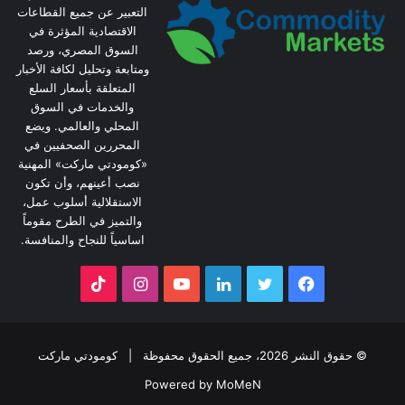
التعبير عن جميع القطاعات
الاقتصادية المؤثرة في
السوق المصري، ورصد
ومتابعة وتحليل لكافة الأخبار
المتعلقة بأسعار السلع
والخدمات في السوق
المحلي والعالمي. ويضع
المحررين الصحفيين في
«كومودتي ماركت» المهنية
نصب أعينهم، وأن تكون
الاستقلالية أسلوب عمل،
والتميز في الطرح مقوماً
اساسياً للنجاح والمنافسة.
فيسبوك
تويتر
لينكدإن
يوتيوب
انستقرام
‫TikTok
© حقوق النشر 2026، جميع الحقوق محفوظة |
كومودتي ماركت
Powered by MoMeN