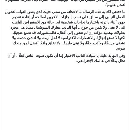
لتمثل عليهم”.
ما دفعنى لكتابة هذه الرسالة ما لاحظته من سعى حثيث لدي بعض النواب لتحويل
العمل النيابي إلى سباق على نسب إنجازات الآخرين لصالحه أو إعادة تقديم
جهود أبناء دائرته باعتبارها نجاحات شخصية له.. حالة من الاستعراض الباهت
التى لا تغنى ولا تثمن من جوع .. أيها النائب معارك السوشيال ميديا هى مجرد
بطولات وهمية مؤقتة إن لم تتحول إلى أفعال، فالمنشورات قد تصنع ضجيجًا،
لكنها لا تصنع إنجازًا، والانتصارات الافتراضية لا تُحل أزمة، ولا تُنشئ خدمة، ولا
تشفي مريضًا، ولا تُعيد حقًا، ولا تبني طريقًا، ولا تخلق واقعًا أفضل لمن منحك
صوته.
وفي النهاية عليك يا سيادة النائب الاختيار إما أن تكون صوت الناس فعلًا.. أو أن
تظل بطلًا فى عالمك الإفتراضي.