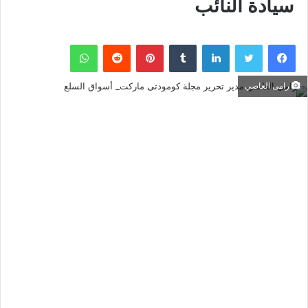
سيادة النائب
فيسبوك
تويتر
لينكدإن
بينتيريست
واتساب
رامى العاصي