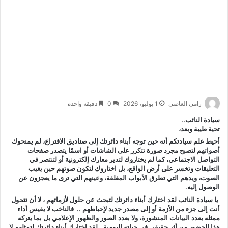
رامي العاصي
1 يوليو، 2026
0
دقيقة واحدة
سيادة النائب..
تحية طيبة وبعد،
أحيط علم سيادتكم أنه حين توجه أبناء دائرتك إلى صناديق الاقتراع، لم يمنحوك
أصواتهم لتصبح مجرد صورة تتكرر على الشاشات أو اسمًا يتصدر صفحات
التواصل الاجتماعي، كما لم يختاروك لتدير معارك إلكترونية أو لتنتصر في
التعليقات وتخسر على أرض الواقع، بل اختاروك لتكون صوتهم حين يغيب
الصوت، ويدهم التي تطرق الأبواب المغلقة، وعينهم التي ترى ما يعجزون عن
الوصول إليه.
يا سيادة النائب لقد اختارك أبناء دائرتك لتبحث عن حلول لأزماتهم ، لا أن تتحول
أنت إلى جزء من الأزمة أو إلى مصدر جديد لإحباطهم .. فالناخب لا يقيس أداء
ممثله بعدد البيانات المنشورة، ولا بعدد الصور والظهور الإعلامي بل بما يتركه
هذا الحضور من أثر حقيقي في حياته اليومية.. لقد اختارك أبناء دائرتك لتمثلهم لا