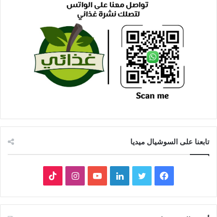
تابعنا على السوشيال ميديا
فيسبوك
تويتر
لينكدإن
يوتيوب
انستقرام
‫TikTok