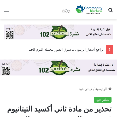
بحث
الق
عن
تراجع أسعار الزيتون بـ سوق العبور للجملة اليوم الجمعة 7 أغسطس 2026
الرئيسية
/
هيلثي فود
هيلثي فود
تحذير من مادة ثاني أكسيد التيتانيوم