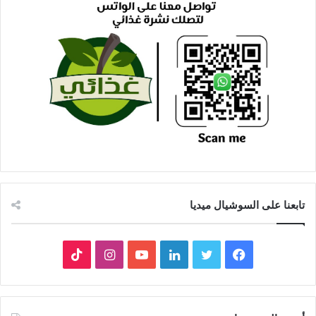
تابعنا على السوشيال ميديا
فيسبوك
تويتر
لينكدإن
يوتيوب
انستقرام
‫TikTok