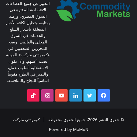
التعبير عن جميع القطاعات
الاقتصادية المؤثرة في
السوق المصري، ورصد
ومتابعة وتحليل لكافة الأخبار
المتعلقة بأسعار السلع
والخدمات في السوق
المحلي والعالمي. ويضع
المحررين الصحفيين في
«كومودتي ماركت» المهنية
نصب أعينهم، وأن تكون
الاستقلالية أسلوب عمل،
والتميز في الطرح مقوماً
اساسياً للنجاح والمنافسة.
فيسبوك
تويتر
لينكدإن
يوتيوب
انستقرام
‫TikTok
© حقوق النشر 2026، جميع الحقوق محفوظة |
كومودتي ماركت
Powered by MoMeN