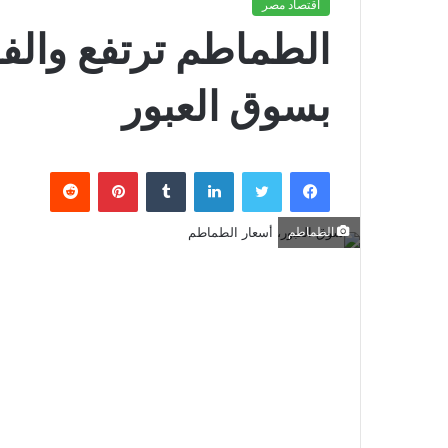
اقتصاد مصر
بسوق العبور
فيسبوك
تويتر
لينكدإن
بينتيريست
الطماطم