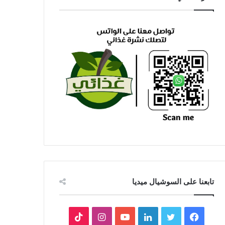
تابعنا على السوشيال ميديا
فيسبوك
تويتر
لينكدإن
يوتيوب
انستقرام
‫TikTok