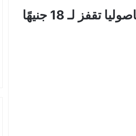
الطماطم ترتفع والفاصوليا تقفز لـ 18 جنيهًا