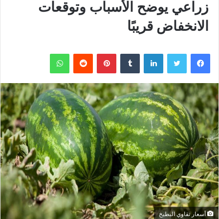
زراعي يوضح الأسباب وتوقعات
الانخفاض قريبًا
فيسبوك
تويتر
لينكدإن
بينتيريست
واتساب
أسعار تقاوي البطيخ