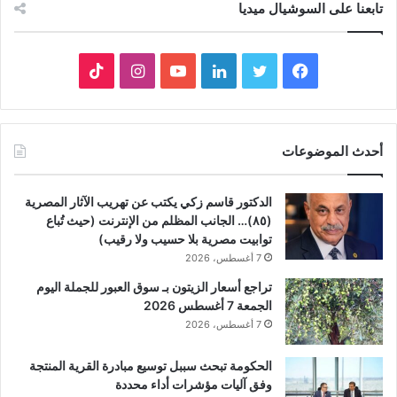
تابعنا على السوشيال ميديا
فيسبوك
تويتر
لينكدإن
يوتيوب
انستقرام
‫TikTok
أحدث الموضوعات
الدكتور قاسم زكي يكتب عن تهريب الآثار المصرية
(٨٥)… الجانب المظلم من الإنترنت (حيث تُباع
توابيت مصرية بلا حسيب ولا رقيب)
7 أغسطس، 2026
تراجع أسعار الزيتون بـ سوق العبور للجملة اليوم
الجمعة 7 أغسطس 2026
7 أغسطس، 2026
الحكومة تبحث سببل توسيع مبادرة القرية المنتجة
وفق آليات مؤشرات أداء محددة