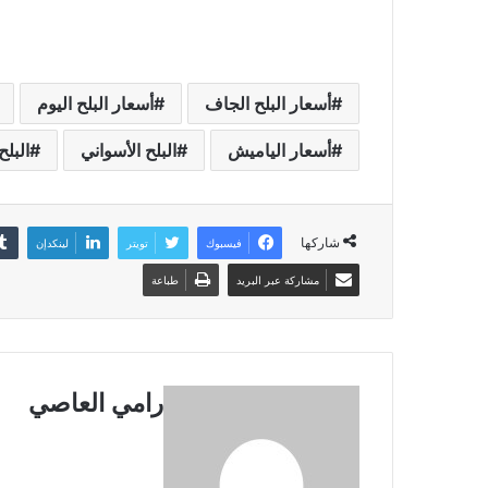
أسعار البلح الجاف
أسعار البلح اليوم
أسعار الياميش
البلح الأسواني
البلح
شاركها
فيسبوك
تويتر
لينكدإن
مشاركة عبر البريد
طباعة
رامي العاصي