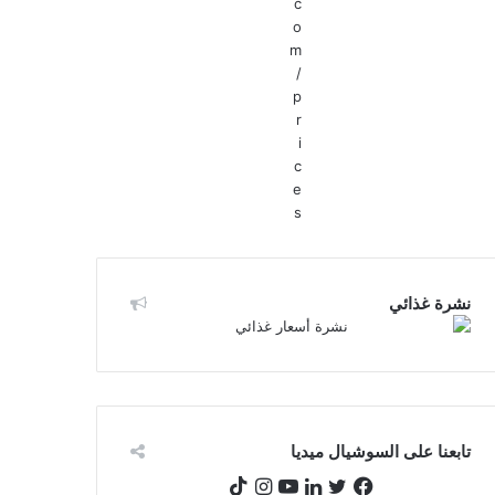
نشرة غذائي
تابعنا على السوشيال ميديا
تويتر
فيسبوك
لينكدإن
يوتيوب
انستقرام
‫TikTok