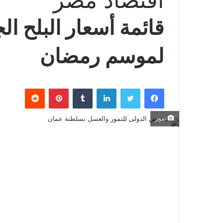
قائمة أسعار البلح الج
لموسم رمضان
فيسبوك
تويتر
لينكدإن
بينتيريست
تمور