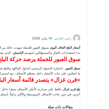
رامي العاصي
14 يناير، 2026
أسعار البلح الجاف اليوم
بسوق العبور للجملة شهدت حالة من
ا
بدء استعدادات التجار والمستهلكين لموسم
الياميش
، الذي يش
سوق العبور للجملة يرصد حركة البل
سوق العبور
، باعتباره السوق الرئيسي لتداول الفاكهة والبلح ف
ما انعكس على ثبات الأسعار داخل معظم الأصناف، مع استمرار
«قرن غزال» يتصدر قائمة أسعار الب
بلح قرن غزال
حافظ على صدارته كأعلى الأصناف سعرًا داخل ال
أخرى، في حين جاءت الأصناف المتوسطة والأكثر تداولًا بأسعار
مقالات ذات صلة