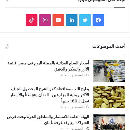
فيسبوك
تويتر
لينكدإن
يوتيوب
انستقرام
‫TikTok
أحدث الموضوعات
أسعار السلع الغذائية بالجملة اليوم في مصر: قائمة
الأرز والسكر والدقيق
9 أغسطس، 2026
بطيخ اللب بمحافظة كفر الشيخ المحصول الجاف
الأكثر ربحية للمزارعين ..الفدان ينتج طناً والأسعار
تصل لـ 160 جنيهاً
9 أغسطس، 2026
الهيئة العامة للاستثمار والمناطق الحرة تبحث فرص
الشراكة مع وفد غرفة عُمان
9 أغسطس، 2026