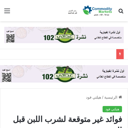
بحث
الق
عن
الرئيسية
/
هيلثي فود
هيلثي فود
فوائد غير متوقعة لشرب اللبن قبل