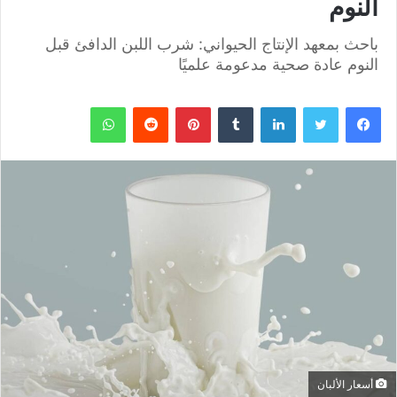
النوم
باحث بمعهد الإنتاج الحيواني: شرب اللبن الدافئ قبل
النوم عادة صحية مدعومة علميًا
فيسبوك
تويتر
لينكدإن
بينتيريست
واتساب
أسعار الألبان