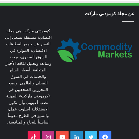
عن مجلة كومودتي ماركت
كومودتي ماركت هي مجلة
اقتصادية مستقلة تسعى إلى
التعبير عن جميع القطاعات
الاقتصادية المؤثرة في
السوق المصري، ورصد
ومتابعة وتحليل لكافة الأخبار
المتعلقة بأسعار السلع
والخدمات في السوق
المحلي والعالمي. ويضع
المحررين الصحفيين في
«كومودتي ماركت» المهنية
نصب أعينهم، وأن تكون
الاستقلالية أسلوب عمل،
والتميز في الطرح مقوماً
اساسياً للنجاح والمنافسة.
فيسبوك
تويتر
لينكدإن
يوتيوب
انستقرام
‫TikTok