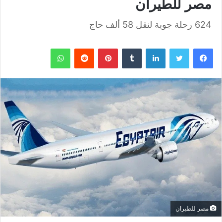
مصر للطيران
624 رحلة جوية لنقل 58 ألف حاج
فيسبوك
تويتر
لينكدإن
بينتيريست
واتساب
مصر للطيران