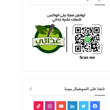
تابعنا على السوشيال ميديا
فيسبوك
تويتر
لينكدإن
يوتيوب
انستقرام
‫TikTok