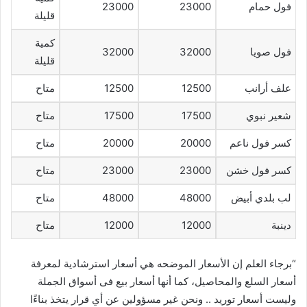
فول حمام
23000
23000
قليلة
كمية
فول صويا
32000
32000
قليلة
علف أرانب
12500
12500
متاح
شعير نبوي
17500
17500
متاح
كسر فول ناعم
20000
20000
متاح
كسر فول خشن
23000
23000
متاح
لب بلدي أبيض
48000
48000
متاح
دينبة
12000
12000
متاح
“برجاء العلم إن الأسعار الموضحه هي أسعار استرشادية لمعرفة
أسعار السلع والمحاصيل، كما أنها أسعار بيع فى أسواق الجملة
وليست أسعار توريد .. ونحن غير مسؤولين عن أي قرار يتخذ بناءًا