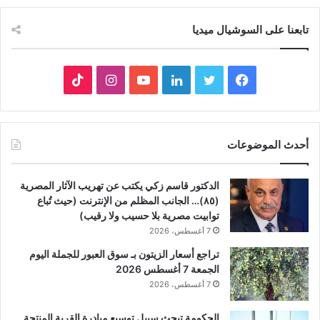
تابعنا على السوشيال ميديا
فيسبوك
تويتر
لينكدإن
يوتيوب
انستقرام
‫TikTok
أحدث الموضوعات
الدكتور قاسم زكي يكتب عن تهريب الآثار المصرية
(٨٥)… الجانب المظلم من الإنترنت (حيث تُباع
توابيت مصرية بلا حسيب ولا رقيب)
7 أغسطس، 2026
تراجع أسعار الزيتون بـ سوق العبور للجملة اليوم
الجمعة 7 أغسطس 2026
7 أغسطس، 2026
الحكومة تبحث سببل توسيع مبادرة القرية المنتجة