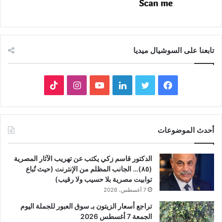
تابعنا على السوشيال ميديا
فيسبوك
تويتر
لينكدإن
يوتيوب
انستقرام
‫TikTok
أحدث الموضوعات
الدكتور قاسم زكي يكتب عن تهريب الآثار المصرية
(٨٥)… الجانب المظلم من الإنترنت (حيث تُباع
توابيت مصرية بلا حسيب ولا رقيب)
7 أغسطس، 2026
تراجع أسعار الزيتون بـ سوق العبور للجملة اليوم
الجمعة 7 أغسطس 2026