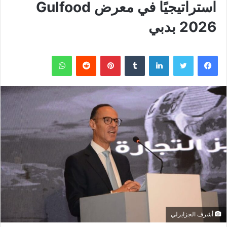
استراتيجيًا في معرض Gulfood
2026 بدبي
فيسبوك
تويتر
لينكدإن
بينتيريست
واتساب
أشرف الجزايرلي