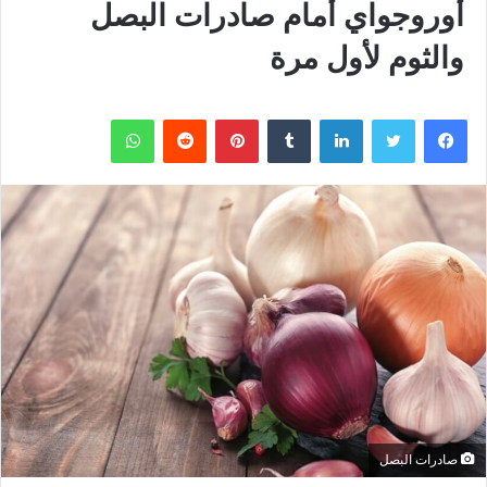
أوروجواي أمام صادرات البصل
والثوم لأول مرة
فيسبوك
تويتر
لينكدإن
بينتيريست
واتساب
صادرات البصل