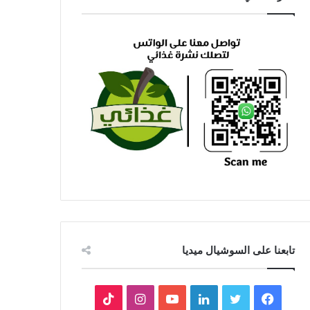
تابعنا على السوشيال ميديا
فيسبوك
تويتر
لينكدإن
يوتيوب
انستقرام
‫TikTok