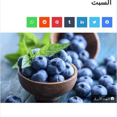
السبت
فيسبوك
تويتر
لينكدإن
بينتيريست
واتساب
التوت الأزرق