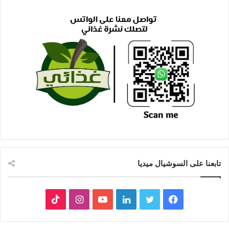
تابعنا على السوشيال ميديا
فيسبوك
تويتر
لينكدإن
يوتيوب
انستقرام
‫TikTok