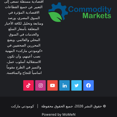
اقتصادية مستقلة تسعى إلى
التعبير عن جميع القطاعات
الاقتصادية المؤثرة في
السوق المصري، ورصد
ومتابعة وتحليل لكافة الأخبار
المتعلقة بأسعار السلع
والخدمات في السوق
المحلي والعالمي. ويضع
المحررين الصحفيين في
«كومودتي ماركت» المهنية
نصب أعينهم، وأن تكون
الاستقلالية أسلوب عمل،
والتميز في الطرح مقوماً
اساسياً للنجاح والمنافسة.
فيسبوك
تويتر
لينكدإن
يوتيوب
انستقرام
‫TikTok
© حقوق النشر 2026، جميع الحقوق محفوظة |
كومودتي ماركت
Powered by MoMeN