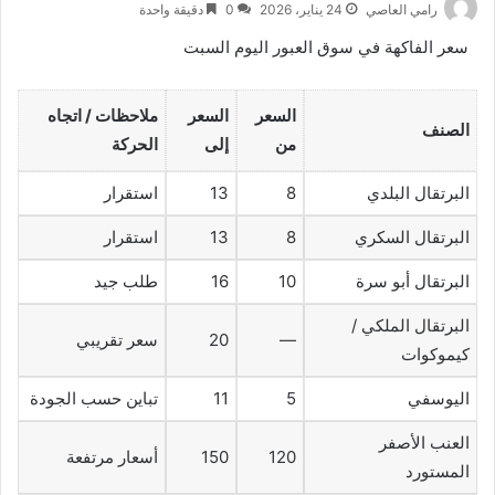
رامي العاصي
24 يناير، 2026
0
دقيقة واحدة
سعر الفاكهة في سوق العبور اليوم السبت
السعر
السعر
ملاحظات / اتجاه
الصنف
من
إلى
الحركة
البرتقال البلدي
8
13
استقرار
البرتقال السكري
8
13
استقرار
البرتقال أبو سرة
10
16
طلب جيد
البرتقال الملكي /
—
20
سعر تقريبي
كيموكوات
اليوسفي
5
11
تباين حسب الجودة
العنب الأصفر
120
150
أسعار مرتفعة
المستورد