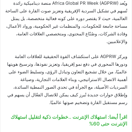
ويُعد Africa Global PR Week (AGPRW) منصة ديناميكية رائدة
تُسهم في تشكيل السردية الإفريقية وتعزيز صوت القارة على الساحة
العالمية، حيث لا يقتصر دوره على كونه فعالية متخصصة، بل يمثل
مساحة جامعة للحكومات، والمنظمات غير الحكومية، ورواد الأعمال،
وقادة الشركات، وصُنّاع المحتوى، ومتخصصي العلاقات العامة،
والإعلاميين.
ويركز AGPRW على استكشاف القوة الحقيقية للعلاقات العامة
ودورها المحوري في دفع نمو إفريقيا، وتعزيز نفوذها، وترسيخ هويتها
عالميًا، من خلال تشجيع التعاون وتبادل الرؤى، وتسليط الضوء على
أهمية الاتصال الاستراتيجي، وبناء العلامات التجارية، وصياغة
السرديات الأصيلة، مع الجرأة في تحدي الصور النمطية السائدة،
وإطلاق حوارات جديدة تُبرز كيف يمكن للاتصال الفعّال أن يسهم في
رسم مستقبل القارة وتضخيم صوتها عالميًا.
اقرأ أيضا: استهلاك الإنترنت ..خطوات ذكية لتقليل استهلاك
الإنترنت حتى 60%