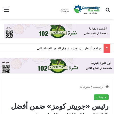
بحث
الق
عن
تراجع أسعار الزيتون بـ سوق العبور للجملة اليوم الجمعة 7 أغسطس 2026
الرئيسية
/
منوعات
منوعات
رئيس «جوبيتر كومز» ضمن أفضل