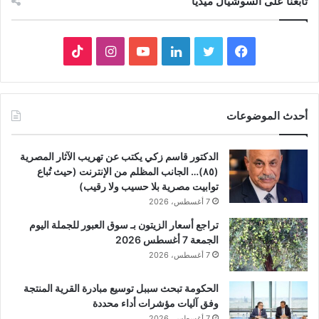
تابعنا على السوشيال ميديا
فيسبوك
تويتر
لينكدإن
يوتيوب
انستقرام
‫TikTok
أحدث الموضوعات
الدكتور قاسم زكي يكتب عن تهريب الآثار المصرية
(٨٥)… الجانب المظلم من الإنترنت (حيث تُباع
توابيت مصرية بلا حسيب ولا رقيب)
7 أغسطس، 2026
تراجع أسعار الزيتون بـ سوق العبور للجملة اليوم
الجمعة 7 أغسطس 2026
7 أغسطس، 2026
الحكومة تبحث سببل توسيع مبادرة القرية المنتجة
وفق آليات مؤشرات أداء محددة
7 أغسطس، 2026