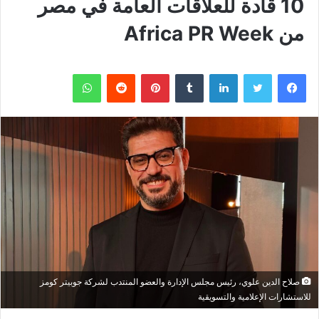
10 قادة للعلاقات العامة في مصر
من Africa PR Week
فيسبوك
تويتر
لينكدإن
بينتيريست
واتساب
صلاح الدين علوي، رئيس مجلس الإدارة والعضو المنتدب لشركة جوبيتر كومز
للاستشارات الإعلامية والتسويقية