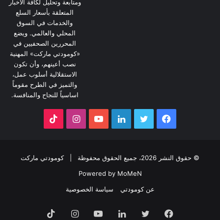
ومتابعة وتحليل لكافة الأخبار
المتعلقة بأسعار السلع
والخدمات في السوق
المحلي والعالمي. ويضع
المحررين الصحفيين في
«كومودتي ماركت» المهنية
نصب أعينهم، وأن تكون
الاستقلالية أسلوب عمل،
والتميز في الطرح مقوماً
اساسياً للنجاح والمنافسة.
فيسبوك
تويتر
لينكدإن
يوتيوب
انستقرام
‫TikTok
© حقوق النشر 2026، جميع الحقوق محفوظة |
كومودتي ماركت
Powered by MoMeN
عن كومودتي
سياسة الخصوصية
فيسبوك
تويتر
لينكدإن
يوتيوب
انستقرام
‫TikTok