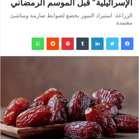
الإسرائيلية” قبل الموسم الرمضاني
الزراعة: استيراد التمور يخضع لضوابط صارمة ومناشئ
معتمدة
فيسبوك
تويتر
لينكدإن
بينتيريست
واتساب