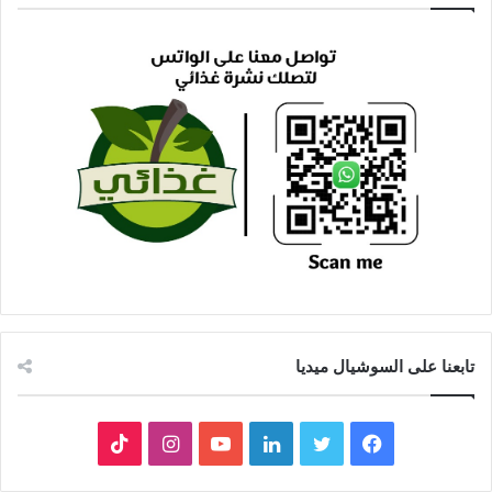
تابعنا على السوشيال ميديا
فيسبوك
تويتر
لينكدإن
يوتيوب
انستقرام
‫TikTok