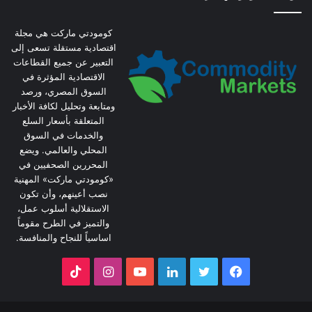
كومودتي ماركت هي مجلة
اقتصادية مستقلة تسعى إلى
التعبير عن جميع القطاعات
الاقتصادية المؤثرة في
السوق المصري، ورصد
ومتابعة وتحليل لكافة الأخبار
المتعلقة بأسعار السلع
والخدمات في السوق
المحلي والعالمي. ويضع
المحررين الصحفيين في
«كومودتي ماركت» المهنية
نصب أعينهم، وأن تكون
الاستقلالية أسلوب عمل،
والتميز في الطرح مقوماً
اساسياً للنجاح والمنافسة.
فيسبوك
تويتر
لينكدإن
يوتيوب
انستقرام
‫TikTok