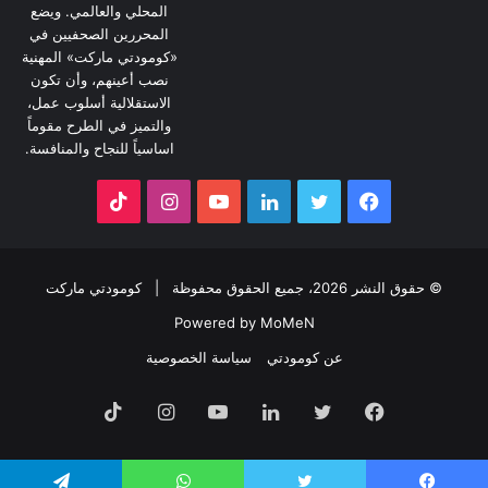
المحلي والعالمي. ويضع
المحررين الصحفيين في
«كومودتي ماركت» المهنية
نصب أعينهم، وأن تكون
الاستقلالية أسلوب عمل،
والتميز في الطرح مقوماً
اساسياً للنجاح والمنافسة.
فيسبوك
تويتر
لينكدإن
يوتيوب
انستقرام
‫TikTok
© حقوق النشر 2026، جميع الحقوق محفوظة |
كومودتي ماركت
Powered by MoMeN
عن كومودتي
سياسة الخصوصية
فيسبوك
تويتر
لينكدإن
يوتيوب
انستقرام
‫TikTok