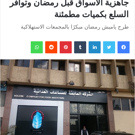
جاهزية الأسواق قبل رمضان وتوافر
السلع بكميات مطمئنة
طرح ياميش رمضان مبكرًا بالمجمعات الاستهلاكية
فيسبوك
تويتر
لينكدإن
بينتيريست
واتساب