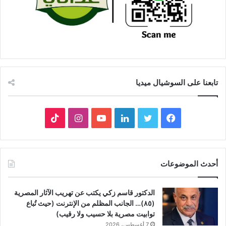
تابعنا على السوشيال ميديا
فيسبوك
تويتر
لينكدإن
يوتيوب
انستقرام
‫TikTok
أحدث الموضوعات
الدكتور قاسم زكي يكتب عن تهريب الآثار المصرية
(٨٥)… الجانب المظلم من الإنترنت (حيث تُباع
توابيت مصرية بلا حسيب ولا رقيب)
7 أغسطس، 2026