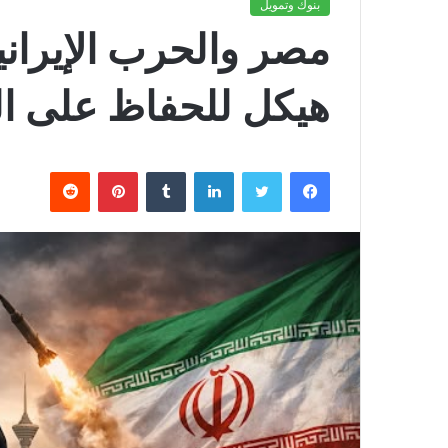
بنوك وتمويل
مصر والحرب الإيران
هيكل للحفاظ على ال
فيسبوك
تويتر
لينكدإن
بينتيريست