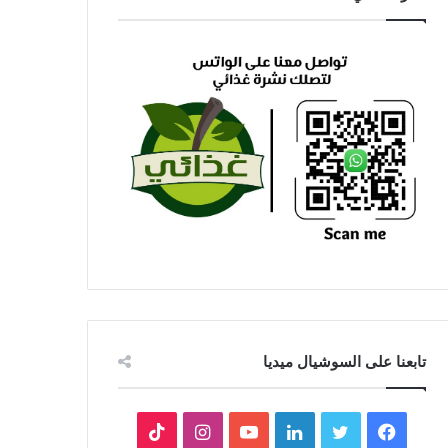
تابعنا على السوشيال ميديا
فيسبوك
تويتر
لينكدإن
يوتيوب
انستقرام
‫TikTok