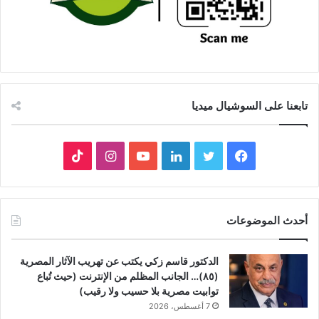
تابعنا على السوشيال ميديا
فيسبوك
تويتر
لينكدإن
يوتيوب
انستقرام
‫TikTok
أحدث الموضوعات
الدكتور قاسم زكي يكتب عن تهريب الآثار المصرية
(٨٥)… الجانب المظلم من الإنترنت (حيث تُباع
توابيت مصرية بلا حسيب ولا رقيب)
7 أغسطس، 2026