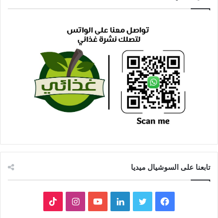
تابعنا على السوشيال ميديا
فيسبوك
تويتر
لينكدإن
يوتيوب
انستقرام
‫TikTok