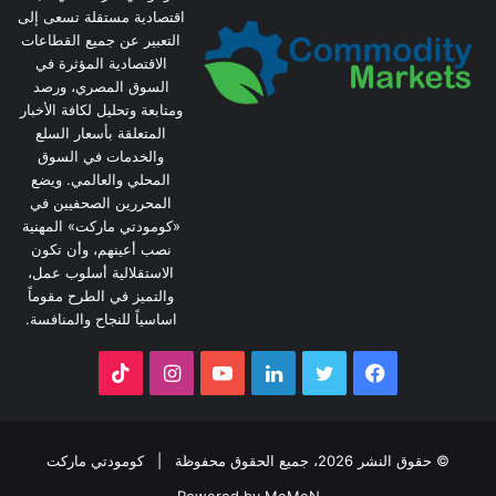
اقتصادية مستقلة تسعى إلى
التعبير عن جميع القطاعات
الاقتصادية المؤثرة في
السوق المصري، ورصد
ومتابعة وتحليل لكافة الأخبار
المتعلقة بأسعار السلع
والخدمات في السوق
المحلي والعالمي. ويضع
المحررين الصحفيين في
«كومودتي ماركت» المهنية
نصب أعينهم، وأن تكون
الاستقلالية أسلوب عمل،
والتميز في الطرح مقوماً
اساسياً للنجاح والمنافسة.
فيسبوك
تويتر
لينكدإن
يوتيوب
انستقرام
‫TikTok
© حقوق النشر 2026، جميع الحقوق محفوظة |
كومودتي ماركت
Powered by MoMeN