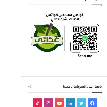
تابعنا على السوشيال ميديا
فيسبوك
تويتر
لينكدإن
يوتيوب
انستقرام
‫TikTok