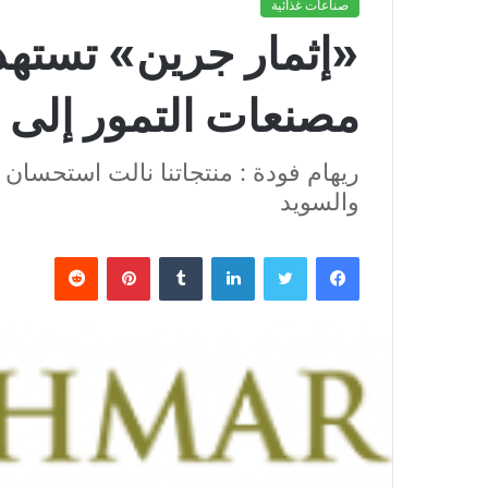
صناعات غذائية
«إثمار جرين» تسته
مصنعات التمور إلى ا
ريهام فودة : منتجاتنا نالت استحسان ا
والسويد
فيسبوك
تويتر
لينكدإن
بينتيريست