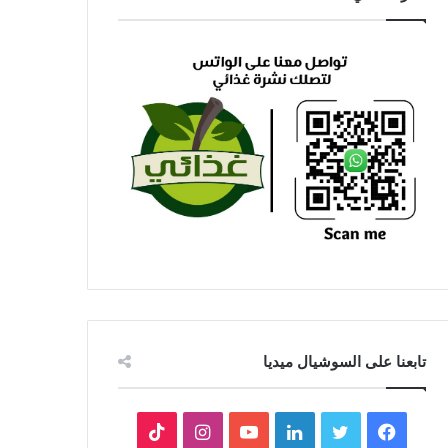
تابعنا على السوشيال ميديا
فيسبوك
تويتر
لينكدإن
يوتيوب
انستقرام
‫TikTok