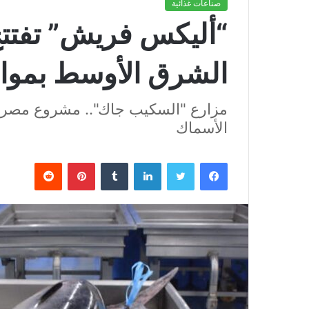
صناعات غذائية
“أليكس فريش” تفتتح
الشرق الأوسط بموا
مزارع "السكيب جاك".. مشروع مصري
الأسماك
فيسبوك
تويتر
لينكدإن
بينتيريست