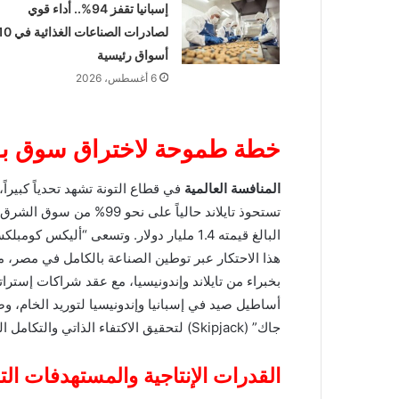
إسبانيا تقفز 94%.. أداء قوي
لصادرات الصناعات الغذائية ف
أسواق رئيسية
6 أغسطس، 2026
خطة طموحة لاختراق سوق بقيمة 1.4 مليار
المنافسة العالمية
في قطاع التونة تشهد تحدياً كبيراً
تستحوذ تايلاند حالياً على نحو 99% من س
البالغ قيمته 1.4 مليار دولار. وتسعى “أليكس كو
هذا الاحتكار عبر توطين الصناعة بالكامل في مصر، م
بخبراء من تايلاند وإندونيسيا، مع عقد شراكات إسترات
أساطيل صيد في إسبانيا وإندونيسيا لتوريد الخام، 
جاك” (Skipjack) لتحقيق الاكتفاء الذاتي والتكامل الصناعي.
القدرات الإنتاجية والمستهدفات ا