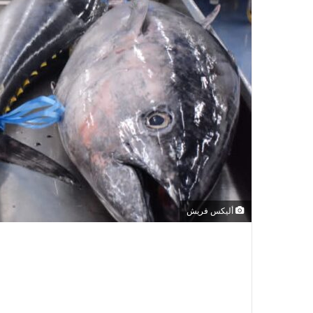
أليكس فريش