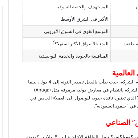
ق
المستهدف والحصة السوقية
الأكبر في الشرق الأوسط
التوسع القوي في السوق الأوروبي
البدء بالأسواق الأكثر استهلاكاً
المنافسة بالجودة والخدمة اللوجستية
العالمية
يمثل ركيزة أساسية في إستراتيجية الشركة، حيث بدأت بالفعل تصدير التونة إلى 4 دول، بينما
تغزو خضرواتها المجمدة الأسواق الأوروبية. وتشارك الشركة بانتظام في معارض دولية مرموقة مثل (Anuga)
لى “جلفود دبي” الذي تعتبره نافذة حيوية للوصول إلى العملاء الجادين في
في “جلفود السعودية”.
س” الصناعي
ليكس كومبلكس؟
تصل الطاقة الإنتاجية إلى 8 ملايين كرتونة