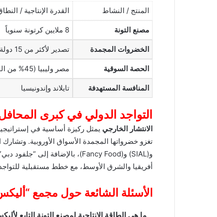
المنتج / النشاط
القدرة الإنتاجية / النطا
مصنع التونة
8 ملايين كرتونة سنوياً
الخضروات المجمدة
تصدير لأكثر من 15 دولة
الحصة السوقية
مصر وليبيا (45% من المنطقة)
المنافسة المستهدفة
تايلاند وإندونيسيا
التواجد الدولي في كبرى المحافل 
الانتشار الخارجي
و(SIAL) و(Fancy Food)، بالإضافة إ
أفريقيا والشرق الأوسط، مع خطط مستقبلية للتواجد 
الأسئلة الشائعة حول مجمع “أليك
ما هي الطاقة الإنتاجية لمصنع التونة التابع لأ