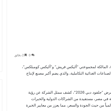
0
2 دقائق
علنت شركة “جي دبليو بي كابيتال” (GWP Capital)، المالكة لمجموعتي “أليكس فريش” و”أليكس كومبلكس”،
اعات الغذائية التكاملية، والذي يضم أكبر مصنع لإنتاج
وفي تصريحات صحفية على هامش المشاركة في معرض “جلفود دبي 2026″، كشف ممثل الشركة عن رؤية
ة في مصر، مستفيدة من الشراكات الدولية والخبرات
ياً من حيث الجودة والسعر، مما يعزز من معايير الخبرة