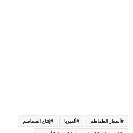
أسعار الطماطم
ألميريا
إنتاج الطماطم