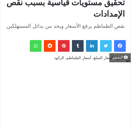
تحقيق مستويات قياسية بسبب نقص
الإمدادات
نقص الطماطم يرفع الأسعار ويحد من بدائل المستهلكين
فيسبوك
تويتر
لينكدإن
بينتيريست
واتساب
التضخم