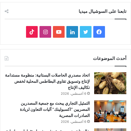
تابعنا على السوشيال ميديا
فيسبوك
تويتر
لينكدإن
يوتيوب
انستقرام
‫TikTok
أحدث الموضوعات
اتحاد مصدري الحاصلات البستانية: منظومة مستدامة
لإنتاج وتسويق تقاوي البطاطس المحلية لخفض
تكاليف الإنتاج
6 أغسطس، 2026
التمثيل التجاري يبحث مع جمعية المصدرين
المصريين “اكسبولينك” آليات التعاون لزيادة
الصادرات المصرية
6 أغسطس، 2026