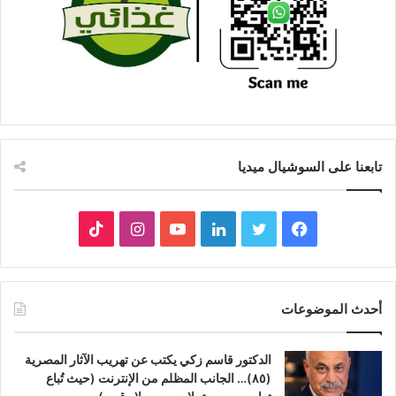
تابعنا على السوشيال ميديا
فيسبوك
تويتر
لينكدإن
يوتيوب
انستقرام
‫TikTok
أحدث الموضوعات
الدكتور قاسم زكي يكتب عن تهريب الآثار المصرية
(٨٥)… الجانب المظلم من الإنترنت (حيث تُباع