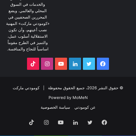
والخدمات في السوق
المحلي والعالمي. ويضع
المحررين الصحفيين في
«كومودتي ماركت» المهنية
نصب أعينهم، وأن تكون
الاستقلالية أسلوب عمل،
والتميز في الطرح مقوماً
اساسياً للنجاح والمنافسة.
فيسبوك
تويتر
لينكدإن
يوتيوب
انستقرام
‫TikTok
© حقوق النشر 2026، جميع الحقوق محفوظة |
كومودتي ماركت
Powered by MoMeN
عن كومودتي
سياسة الخصوصية
فيسبوك
تويتر
لينكدإن
يوتيوب
انستقرام
‫TikTok