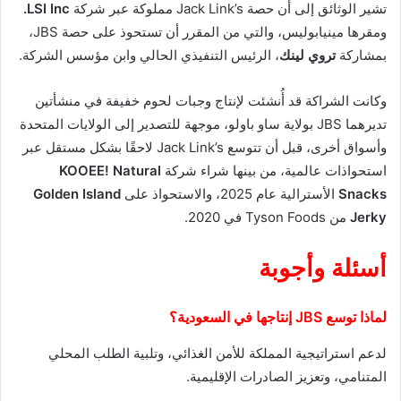
تشير الوثائق إلى أن حصة Jack Link’s مملوكة عبر شركة
LSI Inc.
ومقرها مينيابوليس، والتي من المقرر أن تستحوذ على حصة JBS،
بمشاركة
تروي لينك
، الرئيس التنفيذي الحالي وابن مؤسس الشركة.
وكانت الشراكة قد أُنشئت لإنتاج وجبات لحوم خفيفة في منشأتين
تديرهما JBS بولاية ساو باولو، موجهة للتصدير إلى الولايات المتحدة
وأسواق أخرى، قبل أن تتوسع Jack Link’s لاحقًا بشكل مستقل عبر
استحواذات عالمية، من بينها شراء شركة
KOOEE! Natural
Snacks
الأسترالية عام 2025، والاستحواذ على
Golden Island
Jerky
من Tyson Foods في 2020.
أسئلة وأجوبة
لماذا توسع JBS إنتاجها في السعودية؟
لدعم استراتيجية المملكة للأمن الغذائي، وتلبية الطلب المحلي
المتنامي، وتعزيز الصادرات الإقليمية.