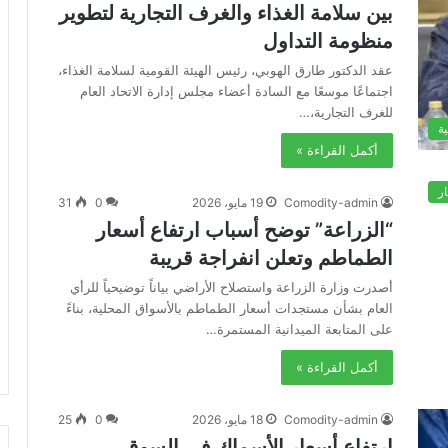
بين سلامة الغذاء والغرف التجارية لتطوير
منظومة التداول
عقد الدكتور طارق الهوبي، رئيس الهيئة القومية لسلامة الغذاء،
اجتماعًا موسعًا مع السادة أعضاء مجلس إدارة الاتحاد العام
للغرف التجارية،…
ة
أكمل القراءة »
ار
Comodity-admin
19 مايو، 2026
0
31
“الزراعة” توضح أسباب ارتفاع أسعار
الطماطم وتعلن انفراجة قريبة
أصدرت وزارة الزراعة واستصلاح الأراضي بياناً توضيحياً للرأي
العام بشأن مستجدات أسعار الطماطم بالأسواق المحلية، بناءً
على المتابعة الميدانية المستمرة…
أكمل القراءة »
Comodity-admin
18 مايو، 2026
0
25
ارتفاع أسعار الأسماك في السوق