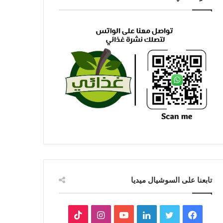
تابعنا على السوشيال ميديا
فيسبوك
تويتر
لينكدإن
يوتيوب
انستقرام
‫TikTok