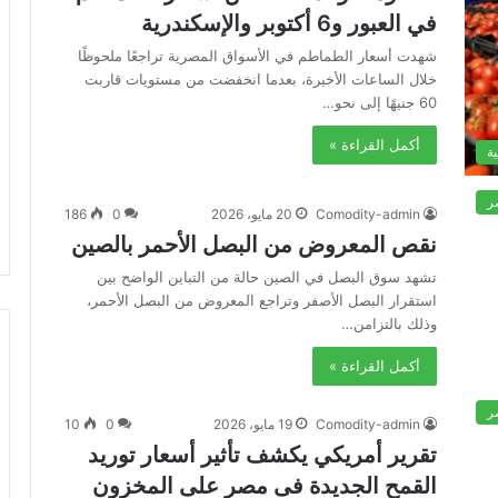
في العبور و6 أكتوبر والإسكندرية
شهدت أسعار الطماطم في الأسواق المصرية تراجعًا ملحوظًا
خلال الساعات الأخيرة، بعدما انخفضت من مستويات قاربت
60 جنيهًا إلى نحو…
أكمل القراءة »
ة
ر
Comodity-admin
20 مايو، 2026
0
186
نقص المعروض من البصل الأحمر بالصين
تشهد سوق البصل في الصين حالة من التباين الواضح بين
استقرار البصل الأصفر وتراجع المعروض من البصل الأحمر،
وذلك بالتزامن…
أكمل القراءة »
ر
Comodity-admin
19 مايو، 2026
0
10
تقرير أمريكي يكشف تأثير أسعار توريد
القمح الجديدة فى مصر على المخزون