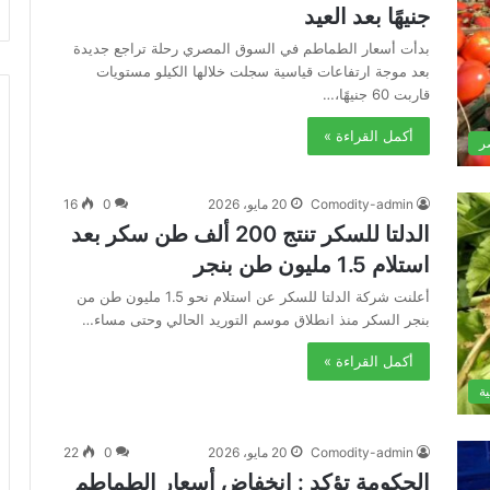
جنيهًا بعد العيد
بدأت أسعار الطماطم في السوق المصري رحلة تراجع جديدة
بعد موجة ارتفاعات قياسية سجلت خلالها الكيلو مستويات
قاربت 60 جنيهًا،…
أكمل القراءة »
ر
Comodity-admin
20 مايو، 2026
0
16
الدلتا للسكر تنتج 200 ألف طن سكر بعد
استلام 1.5 مليون طن بنجر
أعلنت شركة الدلتا للسكر عن استلام نحو 1.5 مليون طن من
بنجر السكر منذ انطلاق موسم التوريد الحالي وحتى مساء…
أكمل القراءة »
ة
Comodity-admin
20 مايو، 2026
0
22
الحكومة تؤكد : انخفاض أسعار الطماطم