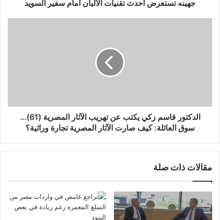
جهينه تستعرض أحدث تقنيات الألبان أمام سفير السويد
الدكتور قاسم زكي يكتب عن تهريب الآثار المصرية (61)…
سوق العائلة: كيف صارت الآثار المصرية تجارة وراثية؟
مقالات ذات صلة