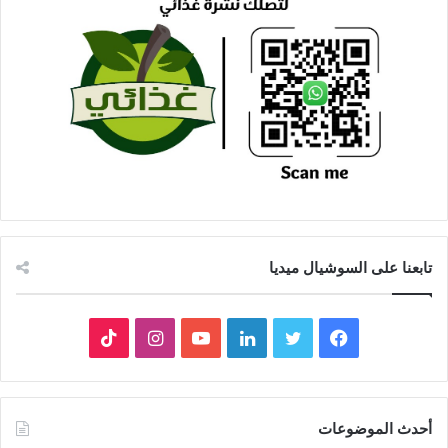
تابعنا على السوشيال ميديا
فيسبوك
تويتر
لينكدإن
يوتيوب
انستقرام
‫TikTok
أحدث الموضوعات