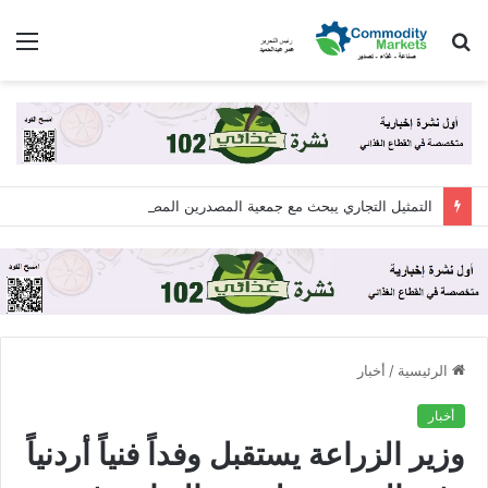
بحث
الق
عن
التمثيل التجاري يبحث مع جمعية المصدرين المصريين “اكسبولينك” آليات التعاون لزيادة الصادرات المصرية
الرئيسية
/
أخبار
أخبار
وزير الزراعة يستقبل وفداً فنياً أردنياً