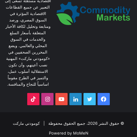
اقتصادية مستقلة تسعى إلى
التعبير عن جميع القطاعات
الاقتصادية المؤثرة في
السوق المصري، ورصد
ومتابعة وتحليل لكافة الأخبار
المتعلقة بأسعار السلع
والخدمات في السوق
المحلي والعالمي. ويضع
المحررين الصحفيين في
«كومودتي ماركت» المهنية
نصب أعينهم، وأن تكون
الاستقلالية أسلوب عمل،
والتميز في الطرح مقوماً
اساسياً للنجاح والمنافسة.
فيسبوك
تويتر
لينكدإن
يوتيوب
انستقرام
‫TikTok
© حقوق النشر 2026، جميع الحقوق محفوظة |
كومودتي ماركت
Powered by MoMeN