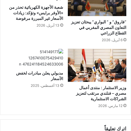
شعبة الأجهزة الكهربائية تحذر من
«الأوفر برايس» وتؤكد: زيادات
الأسعار غير المبررة مرفوضة
“فاروق” و ” البواري” يبحثان تعزيز
13 أبريل، 2026
التعاون المصري المغربي في
القطاع الزراعي
6 أبريل، 2026
مدبولي يعلن مبادرات لخفض
الأسعار
13 أغسطس، 2025
وزير الاستثمار : منتدى أعمال
مصري – فنلندي مرتقب لتعزيز
الشراكات الاستثمارية
12 مارس، 2026
اترك تعليقاً