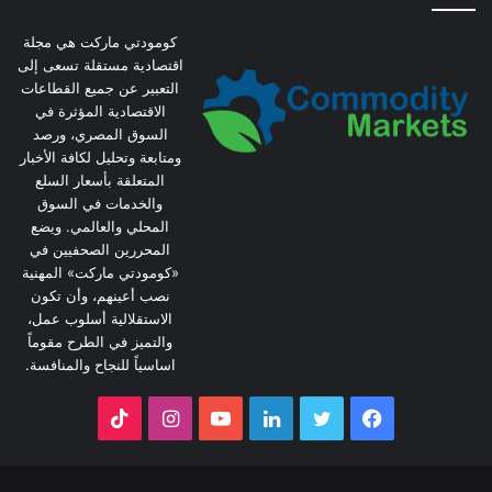
كومودتي ماركت هي مجلة
اقتصادية مستقلة تسعى إلى
التعبير عن جميع القطاعات
الاقتصادية المؤثرة في
السوق المصري، ورصد
ومتابعة وتحليل لكافة الأخبار
المتعلقة بأسعار السلع
والخدمات في السوق
المحلي والعالمي. ويضع
المحررين الصحفيين في
«كومودتي ماركت» المهنية
نصب أعينهم، وأن تكون
الاستقلالية أسلوب عمل،
والتميز في الطرح مقوماً
اساسياً للنجاح والمنافسة.
فيسبوك
تويتر
لينكدإن
يوتيوب
انستقرام
‫TikTok