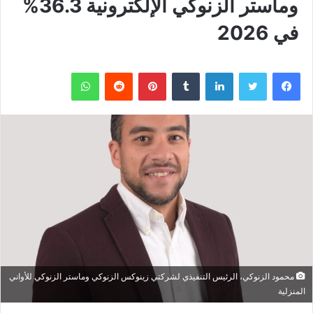
وماستر الزنوكي الإلكترونية 36.3%
في 2026
فيسبوك
تويتر
لينكدإن
بينتيريست
واتساب
محمود الزنوكي، الرئيس التنفيذي لشركتي زينوكس الزنوكي وماستر الزنوكي للأواني
المنزلية