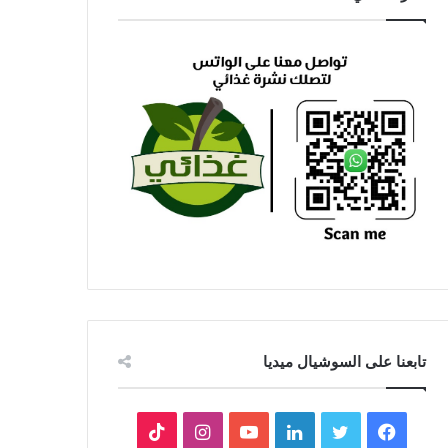
تابعنا على السوشيال ميديا
فيسبوك
تويتر
لينكدإن
يوتيوب
انستقرام
‫TikTok