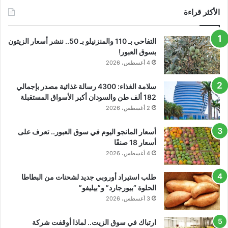
الأكثر قراءة
التفاحي بـ 110 والمنزنيلو بـ 50.. ننشر أسعار الزيتون
بسوق العبور!
4 أغسطس، 2026
سلامة الغذاء: 4300 رسالة غذائية مصدر بإجمالي
182 ألف طن والسودان أكبر الأسواق المستقبلة
2 أغسطس، 2026
أسعار المانجو اليوم في سوق العبور.. تعرف على
أسعار 18 صنفًا
4 أغسطس، 2026
طلب استيراد أوروبي جديد لشحنات من البطاطا
الحلوة “بيورجارد” و”بيليفو”
3 أغسطس، 2026
ارتباك في سوق الزيت.. لماذا أوقفت شركة