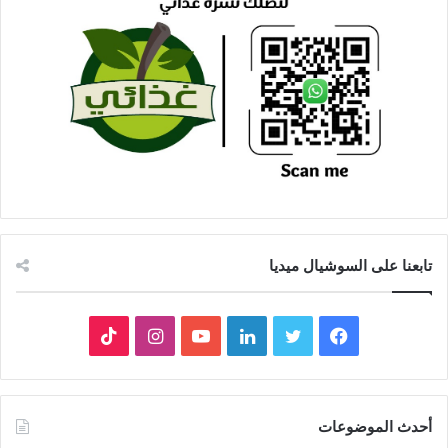
تابعنا على السوشيال ميديا
فيسبوك
تويتر
لينكدإن
يوتيوب
انستقرام
‫TikTok
أحدث الموضوعات