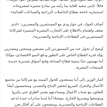
قائلاً: «إننى سعيد للغاية بما رأيته من نماذج متميزة لمشروعات
استثمارية ناجحة بقطاع الحاصلات الزراعية والصناعات الغذائية».
أضاف كجوك، في حوار ودي مع المستثمرين والمصدرين،: «لدي
شغف واهتمام بالاطلاع على التجارب المصرية المتميزة لشركائنا
المستثمرين فى القطاعات الإنتاجية والتصديرية».
أوضح أن تحول عدد من المستوردين إلى مصنعين ومنتجين ومصدرين
يؤكد قدرة القطاع الخاص على التطور ودفع النمو الاقتصادي، مؤكدًا
أننا مهتمون جدًا بتنمية قطاع الصناعة وفتح أسواق تصديرية جديدة
للمنتجات المصرية.
أشار الوزير، إلى أننا مستعدون للحوار الممتد مع شركائنا من مجتمع
الأعمال والتحرك السريع لتحفيز الإنتاج والتصدير، ومتحمسون أيضًا
للتعاون مع شباب الأعمال ومساندتهم بشتى الطرق حتى يكبروا
ويتوسعوا ويصدروا للخارج، موضحًا أننا لدينا مبادرات جيدة لدعم
القطاعات الإنتاجية والتصديرية، ومنفتحون على أى أفكار تعزز