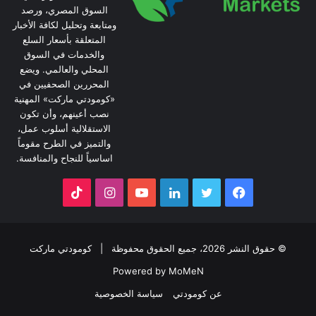
السوق المصري، ورصد
ومتابعة وتحليل لكافة الأخبار
المتعلقة بأسعار السلع
والخدمات في السوق
المحلي والعالمي. ويضع
المحررين الصحفيين في
«كومودتي ماركت» المهنية
نصب أعينهم، وأن تكون
الاستقلالية أسلوب عمل،
والتميز في الطرح مقوماً
اساسياً للنجاح والمنافسة.
فيسبوك
تويتر
لينكدإن
يوتيوب
انستقرام
‫TikTok
© حقوق النشر 2026، جميع الحقوق محفوظة |
كومودتي ماركت
Powered by MoMeN
عن كومودتي
سياسة الخصوصية