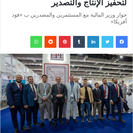
لتحفيز الإنتاج والتصدير
حوار وزير المالية مع المستثمرين والمصدرين ب «فود
أفريكا»
فيسبوك
تويتر
لينكدإن
بينتيريست
واتساب