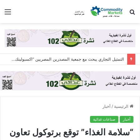
بحث
الق
عن
التمثيل التجاري يبحث مع جمعية المصدرين المصريين “اكسبولينك” آليات التعاون لزيادة الصادرات المصرية
الرئيسية
/
أخبار
أخبار
صناعات غذائية
“سلامة الغذاء” توقع برتوكول تعاون