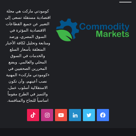
كومودتي ماركت هي مجلة
اقتصادية مستقلة تسعى إلى
التعبير عن جميع القطاعات
الاقتصادية المؤثرة في
السوق المصري، ورصد
ومتابعة وتحليل لكافة الأخبار
المتعلقة بأسعار السلع
والخدمات في السوق
المحلي والعالمي. ويضع
المحررين الصحفيين في
«كومودتي ماركت» المهنية
نصب أعينهم، وأن تكون
الاستقلالية أسلوب عمل،
والتميز في الطرح مقوماً
اساسياً للنجاح والمنافسة.
فيسبوك
تويتر
لينكدإن
يوتيوب
انستقرام
‫TikTok