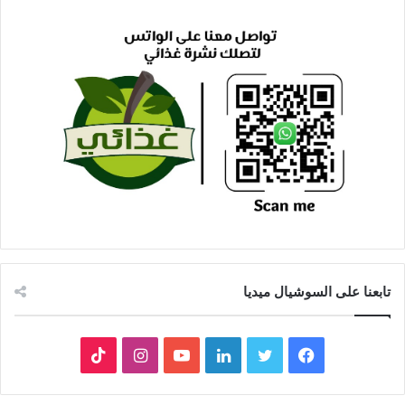
تابعنا على السوشيال ميديا
فيسبوك
تويتر
لينكدإن
يوتيوب
انستقرام
‫TikTok