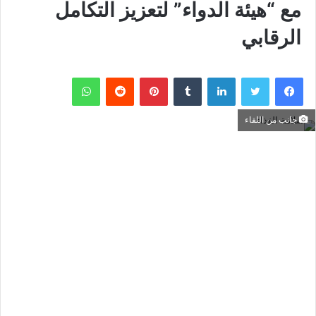
مع “هيئة الدواء” لتعزيز التكامل
الرقابي
فيسبوك
تويتر
لينكدإن
بينتيريست
واتساب
جانب من اللقاء