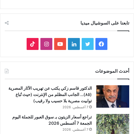
تابعنا على السوشيال ميديا
فيسبوك
تويتر
لينكدإن
يوتيوب
انستقرام
‫TikTok
أحدث الموضوعات
الدكتور قاسم زكي يكتب عن تهريب الآثار المصرية
(٨٥)… الجانب المظلم من الإنترنت (حيث تُباع
توابيت مصرية بلا حسيب ولا رقيب)
7 أغسطس، 2026
تراجع أسعار الزيتون بـ سوق العبور للجملة اليوم
الجمعة 7 أغسطس 2026
7 أغسطس، 2026