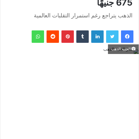
675 جنيهًا
الذهب يتراجع رغم استمرار التقلبات العالمية
فيسبوك
تويتر
لينكدإن
بينتيريست
واتساب
الجنيه الذهب