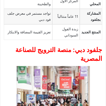
المركز الأول
المحلي
والطحينة
المشاركة
تواجد مستمر في معرض جلف
11 عاماً متتالياً
بجلفود
فود دبي
زبدة الفول
المنتج الجديد
تعزيز القيمة المضافة والابتكار
السوداني
جلفود دبي: منصة الترويج للصناعة
المصرية