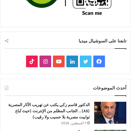
تابعنا على السوشيال ميديا
فيسبوك
تويتر
لينكدإن
يوتيوب
انستقرام
‫TikTok
أحدث الموضوعات
الدكتور قاسم زكي يكتب عن تهريب الآثار المصرية
(٨٥)… الجانب المظلم من الإنترنت (حيث تُباع
توابيت مصرية بلا حسيب ولا رقيب)
7 أغسطس، 2026