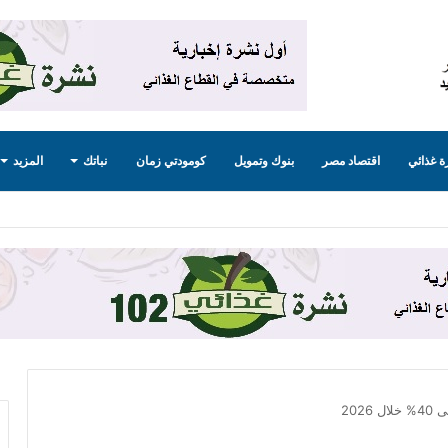
 غذائي
اقتصاد مصر
بنوك وتمويل
كومودتي زمان
نباتك
المزيد
202