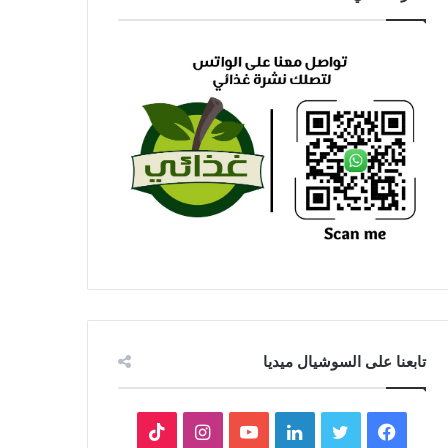
تابعنا على السوشيال ميديا
فيسبوك
تويتر
لينكدإن
يوتيوب
انستقرام
‫TikTok