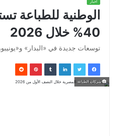
أخبار
الوطنية للطباعة تست
40% خلال 2026
توسعات جديدة في «البدار» و«يونيبو
فيسبوك
تويتر
لينكدإن
بينتيريست
شركات الطباعة