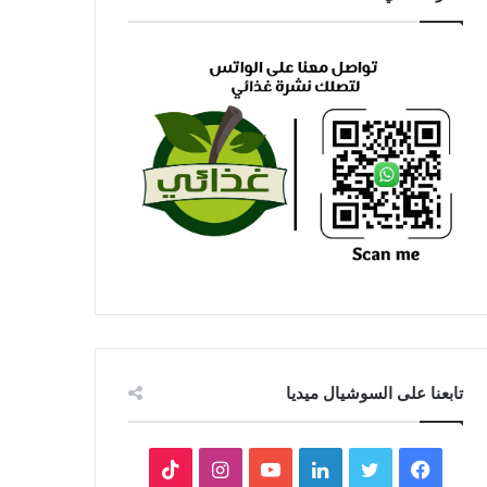
تابعنا على السوشيال ميديا
فيسبوك
تويتر
لينكدإن
يوتيوب
انستقرام
‫TikTok