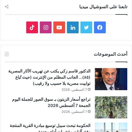
تابعنا على السوشيال ميديا
فيسبوك
تويتر
لينكدإن
يوتيوب
انستقرام
‫TikTok
أحدث الموضوعات
الدكتور قاسم زكي يكتب عن تهريب الآثار المصرية
(٨٥)… الجانب المظلم من الإنترنت (حيث تُباع
توابيت مصرية بلا حسيب ولا رقيب)
7 أغسطس، 2026
تراجع أسعار الزيتون بـ سوق العبور للجملة اليوم
الجمعة 7 أغسطس 2026
7 أغسطس، 2026
الحكومة تبحث سببل توسيع مبادرة القرية المنتجة
وفق آليات مؤشرات أداء محددة