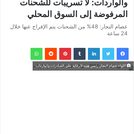
والواردات: لا تسريبات للشحنات
المرفوضة إلى السوق المحلي
عصام النجار: 48% من الشحنات يتم الإفراج عنها خلال
24 ساعة
فيسبوك
تويتر
لينكدإن
بينتيريست
واتساب
اللواء عصام النجار رئيس هيئة الرقابة على الصادرات والواردات