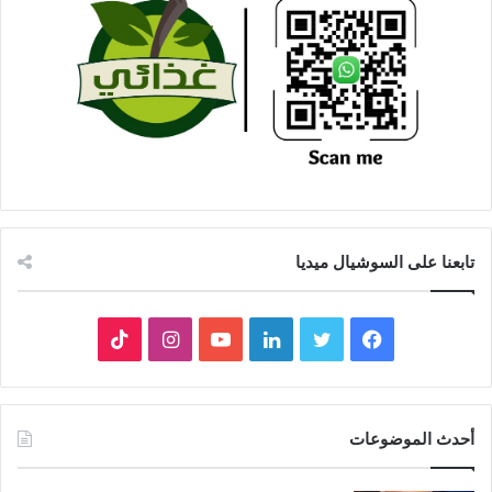
تابعنا على السوشيال ميديا
فيسبوك
تويتر
لينكدإن
يوتيوب
انستقرام
‫TikTok
أحدث الموضوعات