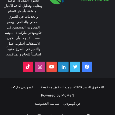
السوق المصري، ورصد
ومتابعة وتحليل لكافة الأخبار
المتعلقة بأسعار السلع
والخدمات في السوق
المحلي والعالمي. ويضع
المحررين الصحفيين في
«كومودتي ماركت» المهنية
نصب أعينهم، وأن تكون
الاستقلالية أسلوب عمل،
والتميز في الطرح مقوماً
اساسياً للنجاح والمنافسة.
فيسبوك
تويتر
لينكدإن
يوتيوب
انستقرام
‫TikTok
© حقوق النشر 2026، جميع الحقوق محفوظة |
كومودتي ماركت
Powered by MoMeN
عن كومودتي
سياسة الخصوصية