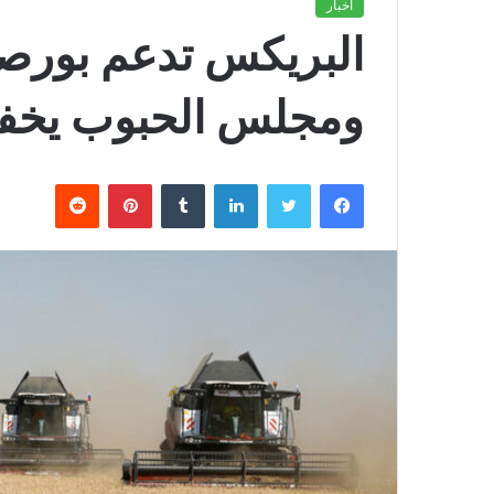
أخبار
البريكس تدعم بورصة 
ومجلس الحبوب يخفض
فيسبوك
تويتر
لينكدإن
بينتيريست