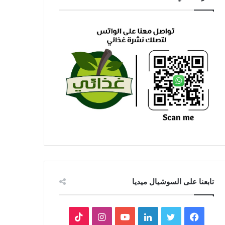
تابعنا على السوشيال ميديا
فيسبوك
تويتر
لينكدإن
يوتيوب
انستقرام
‫TikTok