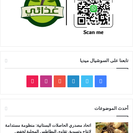
تابعنا على السوشيال ميديا
فيسبوك
تويتر
لينكدإن
يوتيوب
انستقرام
‫TikTok
أحدث الموضوعات
اتحاد مصدري الحاصلات البستانية: منظومة مستدامة
لإنتاج وتسويق تقاوي البطاطس المحلية لخفض