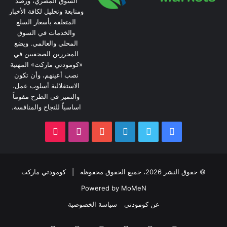
السوق المصري، ورصد
ومتابعة وتحليل لكافة الأخبار
المتعلقة بأسعار السلع
والخدمات في السوق
المحلي والعالمي. ويضع
المحررين الصحفيين في
«كومودتي ماركت» المهنية
نصب أعينهم، وأن تكون
الاستقلالية أسلوب عمل،
والتميز في الطرح مقوماً
اساسياً للنجاح والمنافسة.
فيسبوك
تويتر
لينكدإن
يوتيوب
انستقرام
‫TikTok
© حقوق النشر 2026، جميع الحقوق محفوظة |
كومودتي ماركت
Powered by MoMeN
عن كومودتي
سياسة الخصوصية