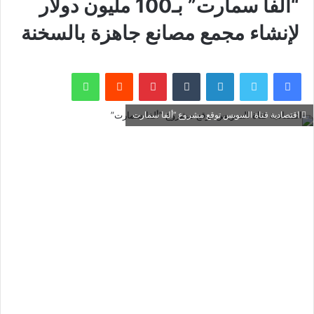
“ألفا سمارت” بـ100 مليون دولار
لإنشاء مجمع مصانع جاهزة بالسخنة
فيسبوك
تويتر
لينكدإن
بينتيريست
واتساب
اقتصادية قناة السويس توقع مشروع “ألفا سمارت