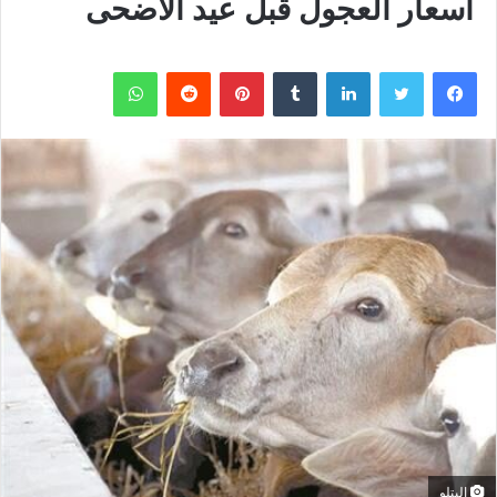
أسعار العجول قبل عيد الأضحى
فيسبوك
تويتر
لينكدإن
بينتيريست
واتساب
البتلو