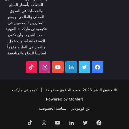
المتعلقة بأسعار السلع
والخدمات في السوق
المحلي والعالمي. ويضع
المحررين الصحفيين في
«كومودتي ماركت» المهنية
نصب أعينهم، وأن تكون
الاستقلالية أسلوب عمل،
والتميز في الطرح مقوماً
اساسياً للنجاح والمنافسة.
فيسبوك
تويتر
لينكدإن
يوتيوب
انستقرام
‫TikTok
© حقوق النشر 2026، جميع الحقوق محفوظة |
كومودتي ماركت
Powered by MoMeN
عن كومودتي
سياسة الخصوصية
فيسبوك
تويتر
لينكدإن
يوتيوب
انستقرام
‫TikTok