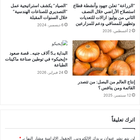
“الزراعة” تعلن جهود وأنشطة قطاع
“الصياد” يكشف استراتيجية عمل
استصلاح الأراضي خلال النصف
“التصديري للصناعات الهندسية”
الثاني من يوليو: ازالات للتعديات
خلال السنوات المقبلة
وتطهير للمساقي ودعم للمزارعين
6 ديسمبر، 2024
2 أغسطس، 2026
البداية بـ5 آلاف جنيه.. قصة صعود
«إيجيكو» في توطين صناعة ماكينات
الطباعة
24 فبراير، 2026
إنتاج العالم من البصل: من تتصدر
القائمة ومن ينافس ؟
12 سبتمبر، 2025
اترك تعليقاً
لن يتم نشر عنوان بريدك الإلكتروني.
الحقول الإلزامية مشار إليها بـ
*