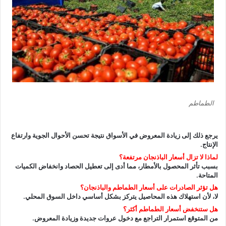
الطماطم
يرجع ذلك إلى زيادة المعروض في الأسواق نتيجة تحسن الأحوال الجوية وارتفاع
الإنتاج.
لماذا لا تزال أسعار الباذنجان مرتفعة؟
بسبب تأثر المحصول بالأمطار، مما أدى إلى تعطيل الحصاد وانخفاض الكميات
المتاحة.
هل تؤثر الصادرات على أسعار الطماطم والباذنجان؟
لا، لأن استهلاك هذه المحاصيل يتركز بشكل أساسي داخل السوق المحلي.
هل ستنخفض أسعار الطماطم أكثر؟
من المتوقع استمرار التراجع مع دخول عروات جديدة وزيادة المعروض.