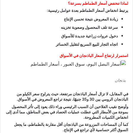
لماذا تنخفض أسعار الطماطم بسرعة؟
يرتبط انخفاض أسعار الطماطم بعدة عوامل رئيسية:
زيادة المعروض نتيجة تحسن الإنتاج
سرعة تلف المحصول وصعوبة تخزينه
دخول عروات زراعية جديدة للأسواق
اتجاه التجار للبيع السريع لتقليل الخسائر
استمرار ارتفاع أسعار الباذنجان في الأسواق
بذنجان
في المقابل، لا تزال
أسعار الباذنجان
مرتفعة، حيث يتراوح سعر الكيلو من
الباذنجان الرومي بين 30 و35 جنيهًا، نتيجة تراجع المعروض في الأسواق.
وأوضح نقيب الفلاحين أن السبب الرئيسي وراء ذلك يعود إلى تأثر المحصول
بموجة من الأمطار التي عطلت عمليات الحصاد في بعض المناطق، مما أدى إلى
انخفاض الكميات المطروحة.
كما أن المساحات المزروعة من الباذنجان أقل مقارنة بالطماطم، ما يجعل
السوق أكثر حساسية لأي تراجع في الإنتاج.