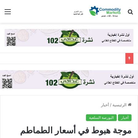
بحث
الق
عن
الرئيسية
/
أخبار
أخبار
البورصة السلعية
موجة هبوط في أسعار الطماطم