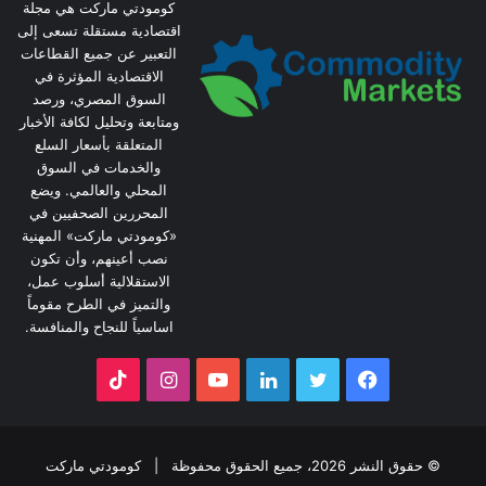
كومودتي ماركت هي مجلة
اقتصادية مستقلة تسعى إلى
التعبير عن جميع القطاعات
الاقتصادية المؤثرة في
السوق المصري، ورصد
ومتابعة وتحليل لكافة الأخبار
المتعلقة بأسعار السلع
والخدمات في السوق
المحلي والعالمي. ويضع
المحررين الصحفيين في
«كومودتي ماركت» المهنية
نصب أعينهم، وأن تكون
الاستقلالية أسلوب عمل،
والتميز في الطرح مقوماً
اساسياً للنجاح والمنافسة.
فيسبوك
تويتر
لينكدإن
يوتيوب
انستقرام
‫TikTok
© حقوق النشر 2026، جميع الحقوق محفوظة |
كومودتي ماركت