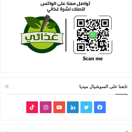
تابعنا على السوشيال ميديا
فيسبوك
تويتر
لينكدإن
يوتيوب
انستقرام
‫TikTok