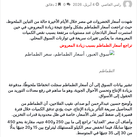
رامي العاصي
4 أبريل، 2026
0
2 دقائق
شهدت
أسعار الخضروات في مصر
خلال الأيام الأخيرة حالة من التباين الملحوظ،
حيث تراجعت أسعار الطماطم بشكل واضح نتيجة زيادة المعروض، في حين
استمرت أسعار الباذنجان عند مستويات مرتفعة بسبب نقص الكميات
المعروضة، ما يعكس تغيرات سريعة في توازنات السوق المحلي.
تراجع أسعار الطماطم بسبب زيادة المعروض
الطماطم
تشير بيانات السوق إلى أن
أسعار الطماطم
سجلت انخفاضًا ملحوظًا، مدفوعة
بزيادة الإنتاج وتحسن الأحوال الجوية، وهو ما ساهم في رفع معدلات التوريد من
الحقول إلى الأسواق.
وأوضح حسين عبدالرحمن أبو صدام، نقيب الفلاحين، أن الطماطم من
المحاصيل سريعة التأثر بزيادة الإنتاج، حيث يؤدي تدفق الكميات خلال فترة
قصيرة إلى ضغط كبير على الأسعار، خاصة في ظل محدودية قدرات التخزين.
وأضاف أن سعر “العداية” تراجع إلى ما بين 250 و400 جنيه، مقارنة بنحو 450
جنيهًا سابقًا، فيما انخفض سعر الكيلو للمستهلك ليتراوح بين 15 و20 جنيهًا بدلًا
من 30 إلى 35 جنيهًا في المتوسط.