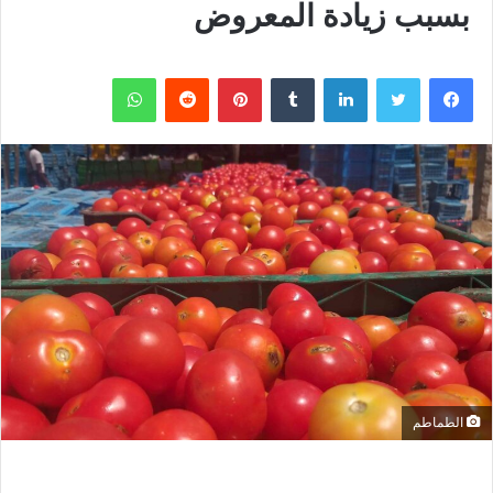
بسبب زيادة المعروض
فيسبوك
تويتر
لينكدإن
بينتيريست
واتساب
الطماطم