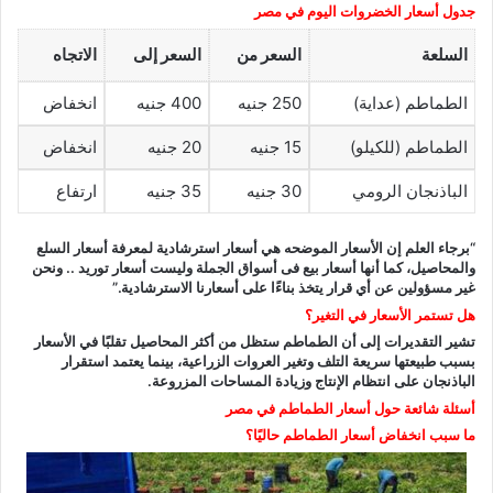
جدول أسعار الخضروات اليوم في مصر
السلعة
السعر من
السعر إلى
الاتجاه
الطماطم (عداية)
250 جنيه
400 جنيه
انخفاض
الطماطم (للكيلو)
15 جنيه
20 جنيه
انخفاض
الباذنجان الرومي
30 جنيه
35 جنيه
ارتفاع
“برجاء العلم إن الأسعار الموضحه هي أسعار استرشادية لمعرفة أسعار السلع
والمحاصيل، كما أنها أسعار بيع فى أسواق الجملة وليست أسعار توريد .. ونحن
غير مسؤولين عن أي قرار يتخذ بناءًا على أسعارنا الاسترشادية.”
هل تستمر الأسعار في التغير؟
تشير التقديرات إلى أن الطماطم ستظل من أكثر المحاصيل تقلبًا في الأسعار
بسبب طبيعتها سريعة التلف وتغير العروات الزراعية، بينما يعتمد استقرار
الباذنجان على انتظام الإنتاج وزيادة المساحات المزروعة.
أسئلة شائعة حول أسعار الطماطم في مصر
ما سبب انخفاض أسعار الطماطم حاليًا؟