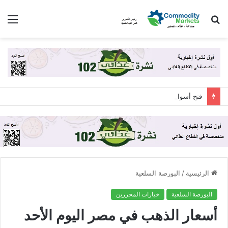
بحث
الق
عن
فتح أسواق جديدة لـ الثوم المصري باليابان ودول الخليج لامتصاص فائض الإنتاج .. تفاصيل
الرئيسية
/
البورصة السلعية
البورصة السلعية
خيارات المحررين
أسعار الذهب في مصر اليوم الأحد