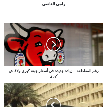
رامي العاصي
رغم المقاطعة .. زيادة جديدة في أسعار جبنة كيري ولافاش
كيري