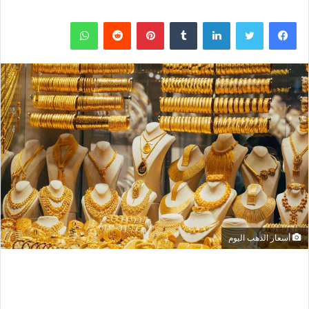
فيسبوك
تويتر
لينكدإن
بينتيريست
واتساب
أسعار الذهب اليوم