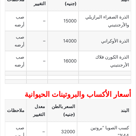
(جنيه)
التغيير
الذرة الصفراء البرازيلي
صب
–
15000
والأرجنتيني
أرضه
صب
الذرة الأوكراني
14000
–
أرضه
الذرة الكورن فلاك
صب
–
16000
الأرجنتيني
أرضه
أسعار الأكساب والبروتينات الحيوانية
السعر بالطن
معدل
البند
ملاحظات
(جنيه)
التغيير
كسب الصويا “بروتين
صب
–
32000
44%”
أرضه