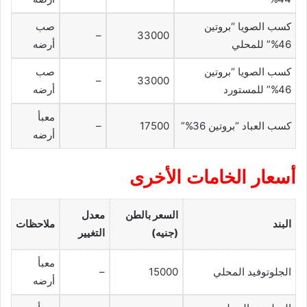
كسب الصويا “بروتين
صب
–
33000
46%” للمحلي
أرضه
كسب الصويا “بروتين
صب
–
33000
46%” للمستورد
أرضه
معبأ
كسب العباد “بروتين 36%”
17500
–
أرضه
أسعار الخامات الأخرى
السعر بالطن
معدل
البند
ملاحظات
(جنيه)
التغيير
معبأ
الجلوتوفيد المحلي
15000
–
أرضه