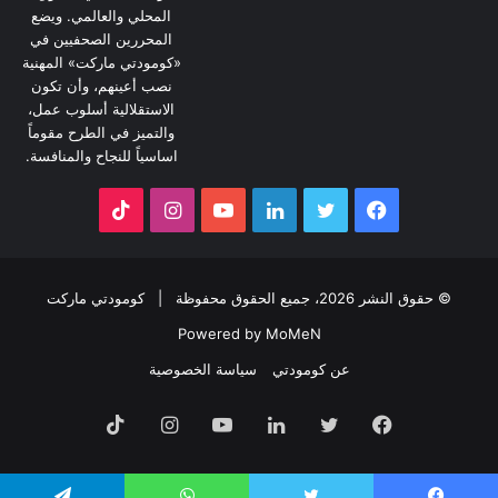
المحلي والعالمي. ويضع
المحررين الصحفيين في
«كومودتي ماركت» المهنية
نصب أعينهم، وأن تكون
الاستقلالية أسلوب عمل،
والتميز في الطرح مقوماً
اساسياً للنجاح والمنافسة.
فيسبوك
تويتر
لينكدإن
يوتيوب
انستقرام
‫TikTok
© حقوق النشر 2026، جميع الحقوق محفوظة |
كومودتي ماركت
Powered by MoMeN
عن كومودتي
سياسة الخصوصية
فيسبوك
تويتر
لينكدإن
يوتيوب
انستقرام
‫TikTok