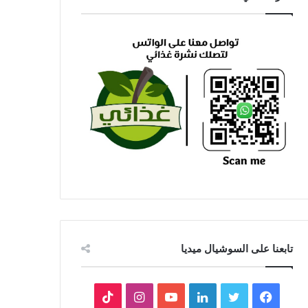
تابعنا على السوشيال ميديا
فيسبوك
تويتر
لينكدإن
يوتيوب
انستقرام
‫TikTok