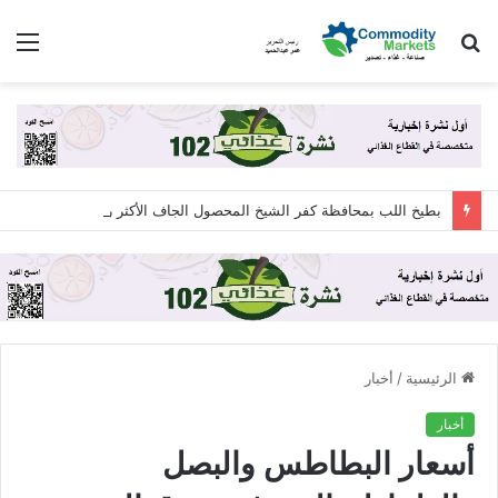
بحث
الق
عن
بطيخ اللب بمحافظة كفر الشيخ المحصول الجاف الأكثر ربحية للمزارعين ..الفدان ينتج طناً والأسعار تصل لـ 160 جنيهاً
الرئيسية
/
أخبار
أخبار
أسعار البطاطس والبصل