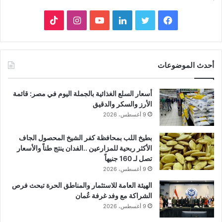
فيسبوك
تويتر
لينكدإن
يوتيوب
انستقرام
‫TikTok
أحدث الموضوعات
أسعار السلع الغذائية بالجملة اليوم في مصر: قائمة
الأرز والسكر والدقيق
9 أغسطس، 2026
بطيخ اللب بمحافظة كفر الشيخ المحصول الجاف
الأكثر ربحية للمزارعين ..الفدان ينتج طناً والأسعار
تصل لـ 160 جنيهاً
9 أغسطس، 2026
الهيئة العامة للاستثمار والمناطق الحرة تبحث فرص
الشراكة مع وفد غرفة عُمان
9 أغسطس، 2026