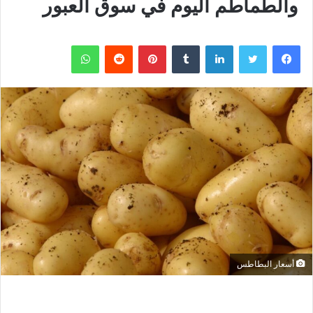
والطماطم اليوم في سوق العبور
فيسبوك
تويتر
لينكدإن
بينتيريست
واتساب
أسعار البطاطس