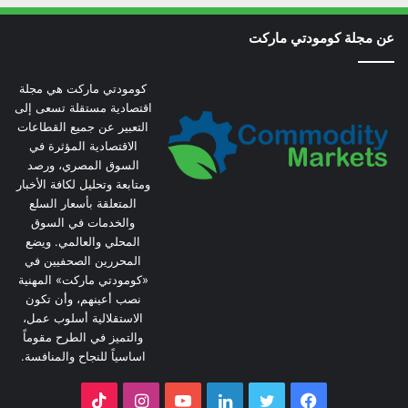
عن مجلة كومودتي ماركت
كومودتي ماركت هي مجلة
اقتصادية مستقلة تسعى إلى
التعبير عن جميع القطاعات
الاقتصادية المؤثرة في
السوق المصري، ورصد
ومتابعة وتحليل لكافة الأخبار
المتعلقة بأسعار السلع
والخدمات في السوق
المحلي والعالمي. ويضع
المحررين الصحفيين في
«كومودتي ماركت» المهنية
نصب أعينهم، وأن تكون
الاستقلالية أسلوب عمل،
والتميز في الطرح مقوماً
اساسياً للنجاح والمنافسة.
فيسبوك
تويتر
لينكدإن
يوتيوب
انستقرام
‫TikTok