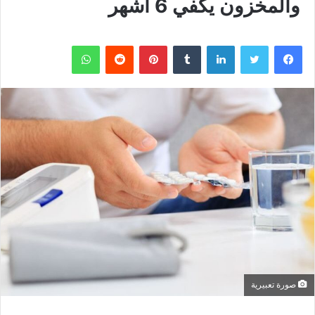
والمخزون يكفي 6 أشهر
فيسبوك
تويتر
لينكدإن
بينتيريست
واتساب
صورة تعبيرية