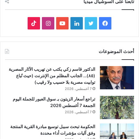
تابعنا على السوشيال ميديا
فيسبوك
تويتر
لينكدإن
يوتيوب
انستقرام
‫TikTok
أحدث الموضوعات
الدكتور قاسم زكي يكتب عن تهريب الآثار المصرية
(٨٥)… الجانب المظلم من الإنترنت (حيث تُباع
توابيت مصرية بلا حسيب ولا رقيب)
7 أغسطس، 2026
تراجع أسعار الزيتون بـ سوق العبور للجملة اليوم
الجمعة 7 أغسطس 2026
7 أغسطس، 2026
الحكومة تبحث سببل توسيع مبادرة القرية المنتجة
وفق آليات مؤشرات أداء محددة