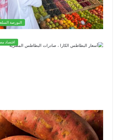
البورصة السلعي
اقتصاد مص