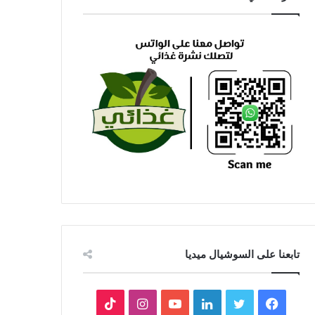
تابعنا على السوشيال ميديا
فيسبوك
تويتر
لينكدإن
يوتيوب
انستقرام
‫TikTok