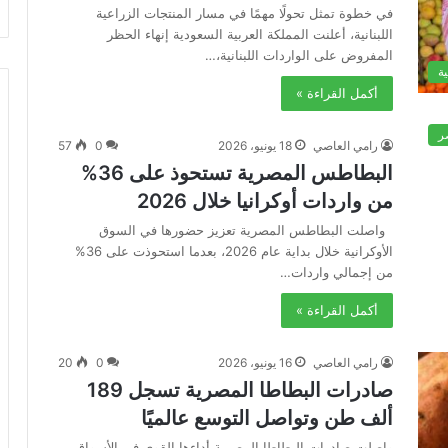
في خطوة تمثل تحولًا مهمًا في مسار المنتجات الزراعية
اللبنانية، أعلنت المملكة العربية السعودية إنهاء الحظر
المفروض على الواردات اللبنانية،…
ة
أكمل القراءة »
ر
رامي العاصي
18 يونيو، 2026
0
57
البطاطس المصرية تستحوذ على 36%
من واردات أوكرانيا خلال 2026
واصلت البطاطس المصرية تعزيز حضورها في السوق
الأوكرانية خلال بداية عام 2026، بعدما استحوذت على 36%
من إجمالي واردات…
أكمل القراءة »
رامي العاصي
16 يونيو، 2026
0
20
صادرات البطاطا المصرية تسجل 189
ألف طن وتواصل التوسع عالميًا
واصلت صادرات البطاطا المصرية أداءها القوي في الأسواق