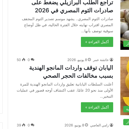
تراجع الطلب البرازيلي يضغط على
صادرات الثوم المصري في 2026
صادرات الثوم المصري.. يشهد موسم تصدير الثوم المجفف
المصري اقتراب نهايته خلال الفترة الحالية، في ظل أوضاع
سوقية توصف بأنها…
أكمل القراءة »
ار
عائشة عمر
8 يونيو، 2026
0
50
اليابان توقف واردات المانجو الهندية
بسبب مخالفات الحجر الصحي
أعلنت السلطات اليابانية تعليق واردات المانجو الهندية للمرة
الأولى منذ نحو 20 عامًا، عقب اكتشاف أوجه قصور في عمليات
التبخير…
أكمل القراءة »
ة
ار
رامي العاصي
8 يونيو، 2026
0
39