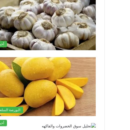
أخب
البورصة السلعي
أخب