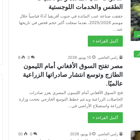
الطقس والخدمات اللوجستية
حققت صناعة عنب المائدة في جنوب أفريقيا أداءً قياسياً خلال
موسم 2025/2026، بعدما سجلت أكبر حجم فحص في تاريخها
عند…
ر
أكمل القراءة »
ار
رامي العاصي
10 يونيو، 2026
0
8
مصر تفتح السوق الأفغاني أمام الليمون
الطازج وتوسع انتشار صادراتها الزراعية
عالميًا.
فتح السوق الأفغاني أمام الليمون المصري يعزز صادرات
الحاصلات الزراعية ويدعم خطط التوسع الخارجي نجحت وزارة
الزراعة واستصلاح الأراضي في…
أكمل القراءة »
رامي العاصي
9 يونيو، 2026
0
50