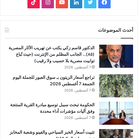
فيسبوك
تويتر
لينكدإن
يوتيوب
انستقرام
‫TikTok
أحدث الموضوعات
الدكتور قاسم زكي يكتب عن تهريب الآثار المصرية
(٨٥)… الجانب المظلم من الإنترنت (حيث تُباع
توابيت مصرية بلا حسيب ولا رقيب)
7 أغسطس، 2026
تراجع أسعار الزيتون بـ سوق العبور للجملة اليوم
الجمعة 7 أغسطس 2026
7 أغسطس، 2026
الحكومة تبحث سببل توسيع مبادرة القرية المنتجة
وفق آليات مؤشرات أداء محددة
7 أغسطس، 2026
تثبيت أسعار الخبز السياحي والفينو وشعبة المخابز