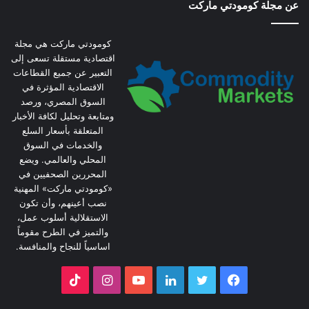
عن مجلة كومودتي ماركت
كومودتي ماركت هي مجلة
اقتصادية مستقلة تسعى إلى
التعبير عن جميع القطاعات
الاقتصادية المؤثرة في
السوق المصري، ورصد
ومتابعة وتحليل لكافة الأخبار
المتعلقة بأسعار السلع
والخدمات في السوق
المحلي والعالمي. ويضع
المحررين الصحفيين في
«كومودتي ماركت» المهنية
نصب أعينهم، وأن تكون
الاستقلالية أسلوب عمل،
والتميز في الطرح مقوماً
اساسياً للنجاح والمنافسة.
فيسبوك
تويتر
لينكدإن
يوتيوب
انستقرام
‫TikTok